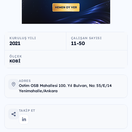
KURULUŞ YILI
ÇALIŞAN SAYISI
2021
11-50
ÖLÇEK
KOBİ
ADRES
Ostim OSB Mahallesi 100. Yıl Bulvarı, No: 55/E/14
Yenimahalle/Ankara
TAKIP ET