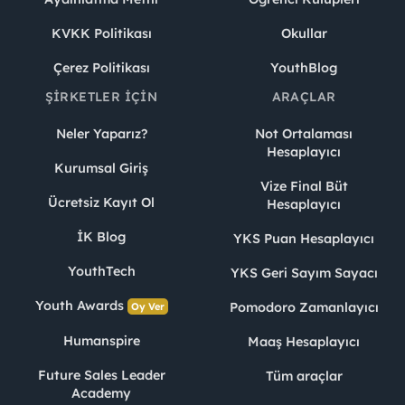
KVKK Politikası
Okullar
Çerez Politikası
YouthBlog
ŞIRKETLER İÇIN
ARAÇLAR
Neler Yaparız?
Not Ortalaması
Hesaplayıcı
Kurumsal Giriş
Vize Final Büt
Ücretsiz Kayıt Ol
Hesaplayıcı
İK Blog
YKS Puan Hesaplayıcı
YouthTech
YKS Geri Sayım Sayacı
Youth Awards
Pomodoro Zamanlayıcı
Oy Ver
Humanspire
Maaş Hesaplayıcı
Future Sales Leader
Tüm araçlar
Academy