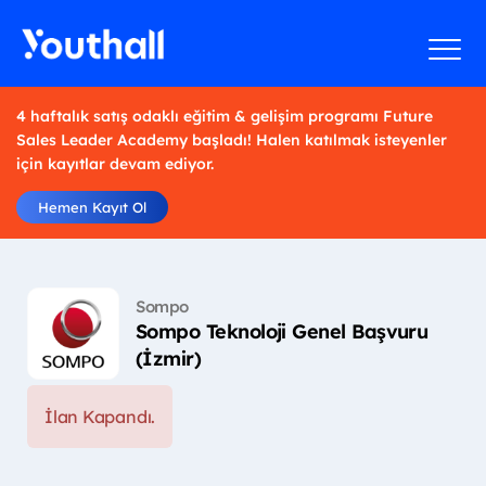
4 haftalık satış odaklı eğitim & gelişim programı Future
Sales Leader Academy başladı! Halen katılmak isteyenler
için kayıtlar devam ediyor.
Hemen Kayıt Ol
Sompo
Sompo Teknoloji Genel Başvuru
(İzmir)
İlan Kapandı.