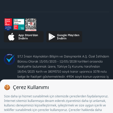
STJ İnsan Kaynakları Bilişim ve Danışmanlık A.Ş. Özel İstihdam
Bürosu Olarak 13/05/2025 - 12/05/2028 tarihleri arasında
faaliyette bulunmak üzere, Türkiye İş Kurumu tarafından
18/04/2025 tarih ve 18095710 sayılı karar uyarınca 1078 nolu
belge ile faaliyet göstermektedir. 4904 sayılı kanun uyarınca iş
arayanlardan ücret alınması yasaktır.