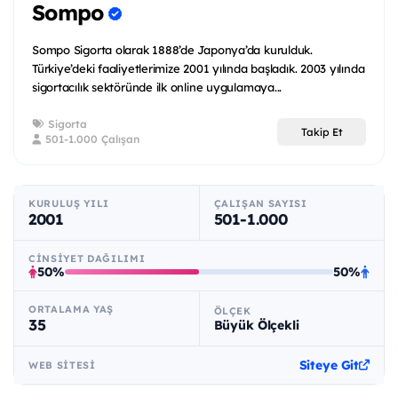
Sompo
Sompo Sigorta olarak 1888’de Japonya’da kurulduk.
Türkiye’deki faaliyetlerimize 2001 yılında başladık. 2003 yılında
sigortacılık sektöründe ilk online uygulamaya...
Sigorta
Takip Et
501-1.000 Çalışan
KURULUŞ YILI
ÇALIŞAN SAYISI
2001
501-1.000
CINSIYET DAĞILIMI
50%
50%
ORTALAMA YAŞ
ÖLÇEK
35
Büyük Ölçekli
Siteye Git
WEB SITESI