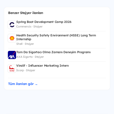
Benzer Stajyer ilanları
Spring Boot Development Camp 2026
Commencis · Stajyer
Health Security Safety Environment (HSSE) Long Term
Internship
Shell · Stajyer
Tam Da Sigortacı Olma Zamanı Deneyim Programı
AXA Sigorta · Stajyer
Viralif - Influencer Marketing Intern
Scorp · Stajyer
Tüm ilanları gör →