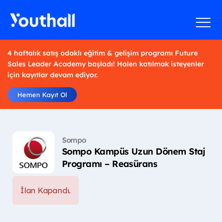
4 haftalık satış odaklı eğitim & gelişim programı Future
Sales Leader Academy başladı! Halen katılmak isteyenler
için kayıtlar devam ediyor.
Hemen Kayıt Ol
Sompo
Sompo Kampüs Uzun Dönem Staj
Programı – Reasürans
İlan Kapandı.