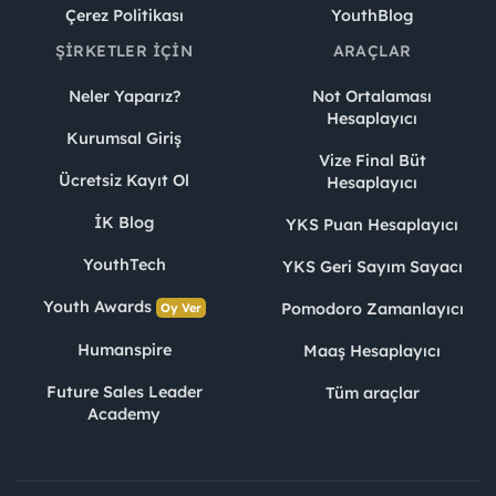
Çerez Politikası
YouthBlog
ŞIRKETLER İÇIN
ARAÇLAR
Neler Yaparız?
Not Ortalaması
Hesaplayıcı
Kurumsal Giriş
Vize Final Büt
Ücretsiz Kayıt Ol
Hesaplayıcı
İK Blog
YKS Puan Hesaplayıcı
YouthTech
YKS Geri Sayım Sayacı
Youth Awards
Pomodoro Zamanlayıcı
Oy Ver
Humanspire
Maaş Hesaplayıcı
Future Sales Leader
Tüm araçlar
Academy