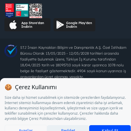
STJ İnsan Kaynakları Bilişim ve Danışmanlık A.Ş. Özel İstihdam
Bürosu Olarak 13/05/2025 - 12/05/2028 tarihleri arasında
faaliyette bulunmak üzere, Türkiye İş Kurumu tarafından
18/04/2025 tarih ve 18095710 sayılı karar uyarınca 1078 nolu
belge ile faaliyet göstermektedir. 4904 sayılı kanun uyarınca iş
arayanlardan ücret alınması yasaktır.