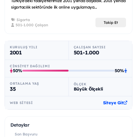
Türkiye’deki faaliyetlerimize 2001 yılında başladık. 2003 yılında
sigortacılık sektöründe ilk online uygulamaya...
Sigorta
Takip Et
501-1.000 Çalışan
KURULUŞ YILI
ÇALIŞAN SAYISI
2001
501-1.000
CINSIYET DAĞILIMI
50%
50%
ORTALAMA YAŞ
ÖLÇEK
35
Büyük Ölçekli
Siteye Git
WEB SITESI
Detaylar
Son Başvuru