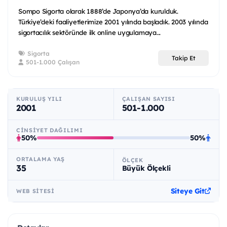
Sompo Sigorta olarak 1888’de Japonya’da kurulduk.
Türkiye’deki faaliyetlerimize 2001 yılında başladık. 2003 yılında
sigortacılık sektöründe ilk online uygulamaya...
Sigorta
Takip Et
501-1.000 Çalışan
KURULUŞ YILI
ÇALIŞAN SAYISI
2001
501-1.000
CINSIYET DAĞILIMI
50%
50%
ORTALAMA YAŞ
ÖLÇEK
35
Büyük Ölçekli
Siteye Git
WEB SITESI