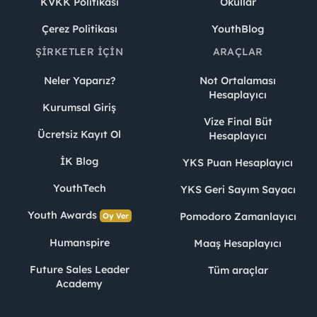
KVKK Politikası
Okullar
Çerez Politikası
YouthBlog
ŞIRKETLER İÇIN
ARAÇLAR
Neler Yaparız?
Not Ortalaması
Hesaplayıcı
Kurumsal Giriş
Vize Final Büt
Ücretsiz Kayıt Ol
Hesaplayıcı
İK Blog
YKS Puan Hesaplayıcı
YouthTech
YKS Geri Sayım Sayacı
Youth Awards
Pomodoro Zamanlayıcı
Oy Ver
Humanspire
Maaş Hesaplayıcı
Future Sales Leader
Tüm araçlar
Academy