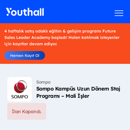
4 haftalık satış odaklı eğitim & gelişim programı Future
Sales Leader Academy başladı! Halen katılmak isteyenler
için kayıtlar devam ediyor.
Hemen Kayıt Ol
Sompo
Sompo Kampüs Uzun Dönem Staj
Programı – Mali İşler
İlan Kapandı.