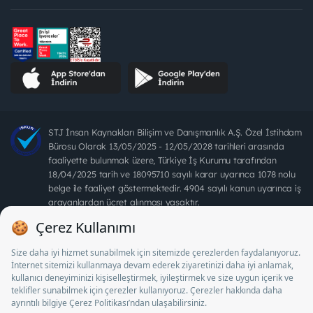
STJ İnsan Kaynakları Bilişim ve Danışmanlık A.Ş. Özel İstihdam
Bürosu Olarak 13/05/2025 - 12/05/2028 tarihleri arasında
faaliyette bulunmak üzere, Türkiye İş Kurumu tarafından
18/04/2025 tarih ve 18095710 sayılı karar uyarınca 1078 nolu
belge ile faaliyet göstermektedir. 4904 sayılı kanun uyarınca iş
arayanlardan ücret alınması yasaktır.