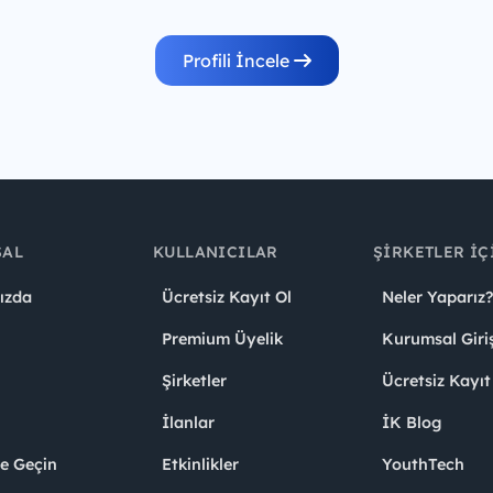
Profili İncele
SAL
KULLANICILAR
ŞIRKETLER İÇ
ızda
Ücretsiz Kayıt Ol
Neler Yaparız?
Premium Üyelik
Kurumsal Giri
Şirketler
Ücretsiz Kayıt
İlanlar
İK Blog
me Geçin
Etkinlikler
YouthTech