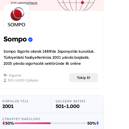
Sompo
Sompo Sigorta olarak 1888’de Japonya’da kurulduk.
Türkiye’deki faaliyetlerimize 2001 yılında başladık.
2003 yılında sigortacılık sektöründe ilk online
uygulamaya...
Sigorta
Takip Et
501-1.000 Çalışan
KURULUŞ YILI
ÇALIŞAN SAYISI
2001
501-1.000
CINSIYET DAĞILIMI
50%
50%