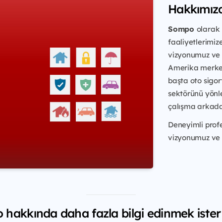
Hakkımız
Sompo
olarak
faaliyetlerimiz
vizyonumuz ve y
Amerika merkez
başta oto sigor
sektörünü yönl
çalışma arkadaş
Deneyimli prof
vizyonumuz ve m
hakkında daha fazla bilgi edinmek ister