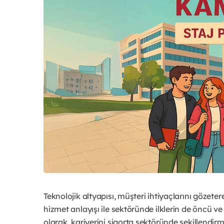
Teknolojik altyapısı, müşteri ihtiyaçlarını gözet
hizmet anlayışı ile sektöründe ilklerin de öncü v
olarak, kariyerini sigorta sektöründe şekillen