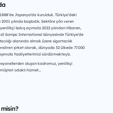
da
 1888’de Japonya’da kurulduk. Türkiye’deki
e 2001 yılında başladık. Sektöre yön veren
enilikçi bakış açımızla 2022 yılından itibaren,
li Sompo International bünyesinde Türkiye’de
tacılığı alanında olmak üzere sigortacılık
endiren şirket olarak, dünyada 32 ülkede 77.000
ımızla faaliyetlerimizi sürdürmekteyiz.
esyonellerden oluşan kadromuz, yenilikçi
üşteri odaklı hizmet...
 misin?