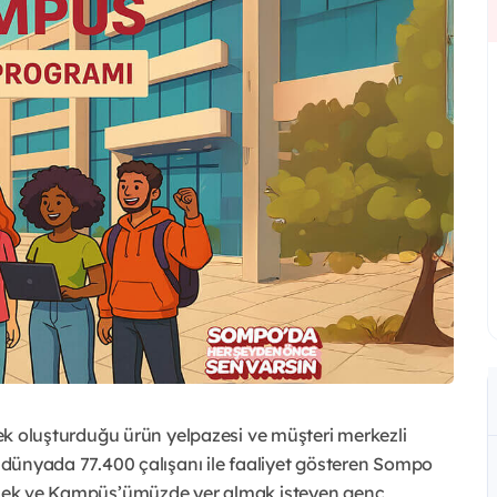
erek oluşturduğu ürün yelpazesi ve müşteri merkezli
e dünyada 77.400 çalışanı ile faaliyet gösteren Sompo
dirmek ve Kampüs’ümüzde yer almak isteyen genç