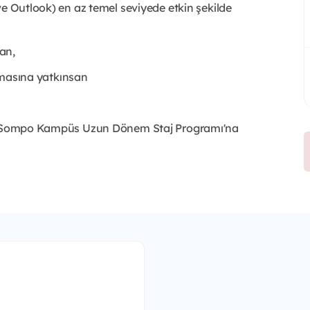
ve Outlook) en az temel seviyede etkin şekilde
san,
ışmasına yatkınsan
çin Sompo Kampüs Uzun Dönem Staj Programı'na