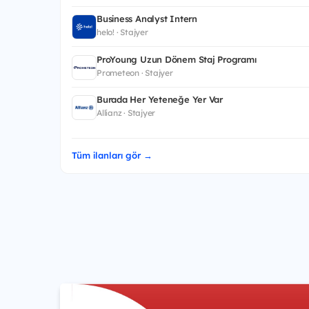
Business Analyst Intern
helo! · Stajyer
ProYoung Uzun Dönem Staj Programı
Prometeon · Stajyer
Burada Her Yeteneğe Yer Var
Allianz · Stajyer
Tüm ilanları gör →