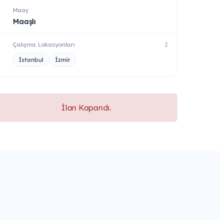
Maaş
Maaşlı
Çalışma Lokasyonları
2
İstanbul
İzmir
İlan Kapandı.