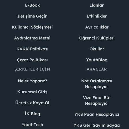
E-Book
İlanlar
İletişime Geçin
Etkinlikler
Kullanıcı Sözleşmesi
Ayrıcalıklar
Aydınlatma Metni
Öğrenci Kulüpleri
KVKK Politikası
Okullar
Çerez Politikası
YouthBlog
ŞIRKETLER İÇIN
ARAÇLAR
Neler Yaparız?
Not Ortalaması
Hesaplayıcı
Kurumsal Giriş
Vize Final Büt
Ücretsiz Kayıt Ol
Hesaplayıcı
İK Blog
YKS Puan Hesaplayıcı
YouthTech
YKS Geri Sayım Sayacı