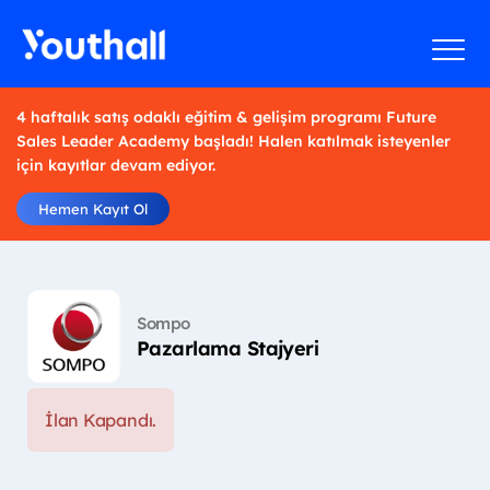
4 haftalık satış odaklı eğitim & gelişim programı Future
Sales Leader Academy başladı! Halen katılmak isteyenler
için kayıtlar devam ediyor.
Hemen Kayıt Ol
Sompo
Pazarlama Stajyeri
İlan Kapandı.