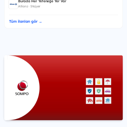
Burada Her Yeteneğe Yer Var
Allianz · Stajyer
Tüm ilanları gör →