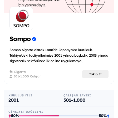
Sompo
Sompo Sigorta olarak 1888’de Japonya’da kurulduk.
Türkiye’deki faaliyetlerimize 2001 yılında başladık. 2003 yılında
sigortacılık sektöründe ilk online uygulamaya...
Sigorta
Takip Et
501-1.000 Çalışan
KURULUŞ YILI
ÇALIŞAN SAYISI
2001
501-1.000
CINSIYET DAĞILIMI
50%
50%