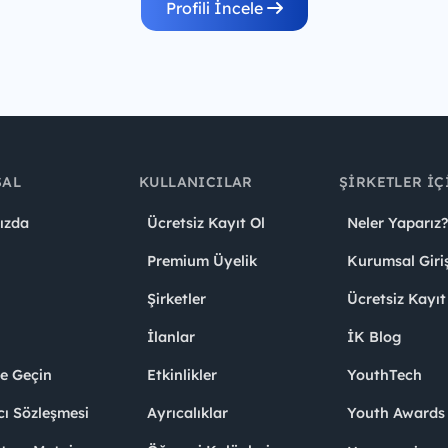
Profili İncele
SAL
KULLANICILAR
ŞIRKETLER İÇ
ızda
Ücretsiz Kayıt Ol
Neler Yaparız?
Premium Üyelik
Kurumsal Giri
Şirketler
Ücretsiz Kayıt
İlanlar
İK Blog
me Geçin
Etkinlikler
YouthTech
cı Sözleşmesi
Ayrıcalıklar
Youth Award