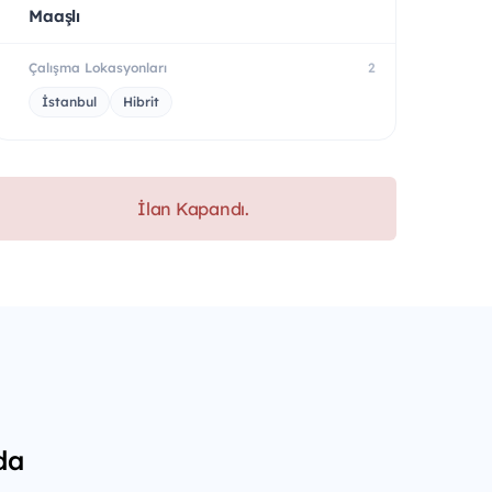
Maaşlı
Çalışma Lokasyonları
2
İstanbul
Hibrit
İlan Kapandı.
da