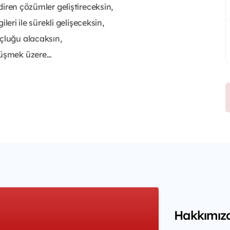
ndiren çözümler geliştireceksin,
ileri ile sürekli gelişeceksin,
oçluğu alacaksın,
örüşmek üzere…
Hakkımız