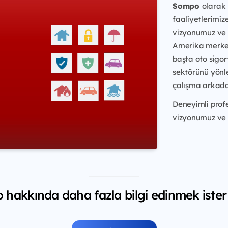
Sompo
olarak
faaliyetlerimiz
vizyonumuz ve y
Amerika merkez
başta oto sigor
sektörünü yönl
çalışma arkadaş
Deneyimli prof
vizyonumuz ve m
hakkında daha fazla bilgi edinmek ister