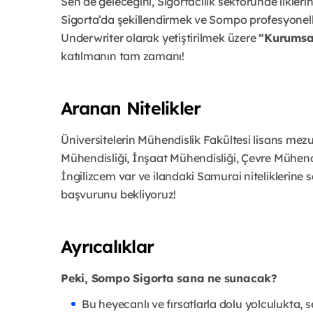
Sen de geleceğini, Sigortacılık sektöründe ilkler
Sigorta’da şekillendirmek ve Sompo profesyoneller
Underwriter olarak yetiştirilmek üzere
"Kurumsal
katılmanın tam zamanı!
Aranan Nitelikler
Üniversitelerin Mühendislik Fakültesi lisans mez
Mühendisliği, İnşaat Mühendisliği, Çevre Mühendi
İngilizcem var ve ilandaki Samurai niteliklerine
başvurunu bekliyoruz!
Ayrıcalıklar
Peki, Sompo Sigorta sana ne sunacak?
Bu heyecanlı ve fırsatlarla dolu yolculukta, 