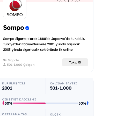
Sompo
Sompo Sigorta olarak 1888’de Japonya’da kurulduk.
Türkiye’deki faaliyetlerimize 2001 yılında başladık.
2003 yılında sigortacılık sektöründe ilk online
uygulamaya...
Sigorta
Takip Et
501-1.000 Çalışan
KURULUŞ YILI
ÇALIŞAN SAYISI
2001
501-1.000
CINSIYET DAĞILIMI
50%
50%
ORTALAMA YAŞ
ÖLÇEK