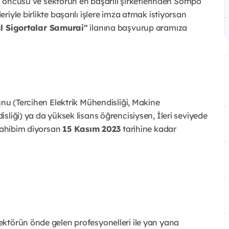
in öncüsü ve sektörün en başarılı şirketlerinden Sompo
iyle birlikte başarılı işlere imza atmak istiyorsan
 Sigortalar Samurai"
ilanına başvurup aramıza
unu (Tercihen Elektrik Mühendisliği, Makine
sliği) ya da yüksek lisans öğrencisiysen, İleri seviyede
 sahibim diyorsan
15 Kasım 2023
tarihine kadar
sektörün önde gelen profesyonelleri ile yan yana