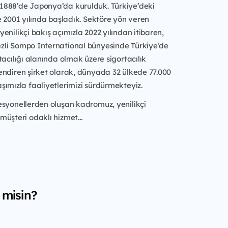
 1888’de Japonya’da kurulduk. Türkiye’deki
e 2001 yılında başladık. Sektöre yön veren
enilikçi bakış açımızla 2022 yılından itibaren,
li Sompo International bünyesinde Türkiye’de
tacılığı alanında olmak üzere sigortacılık
endiren şirket olarak, dünyada 32 ülkede 77.000
ımızla faaliyetlerimizi sürdürmekteyiz.
esyonellerden oluşan kadromuz, yenilikçi
üşteri odaklı hizmet...
 misin?