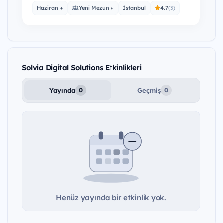
the right place!In the field of SAP Software…
Haziran +
Yeni Mezun +
İstanbul
4.7
(3)
Solvia Digital Solutions Etkinlikleri
Yayında
Geçmiş
0
0
Henüz yayında bir etkinlik yok.