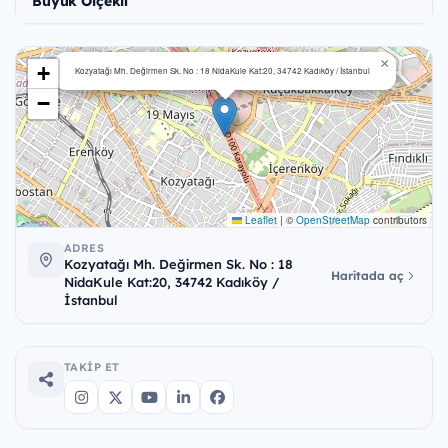
Büyük Ölçekli
×
+
Kozyatağı Mh. Değirmen Sk. No : 18 NidaKule Kat:20, 34742 Kadıköy / İstanbul
−
Leaflet
|
©
OpenStreetMap
contributors
ADRES
Kozyatağı Mh. Değirmen Sk. No : 18
Haritada aç
NidaKule Kat:20, 34742 Kadıköy /
İstanbul
TAKIP ET