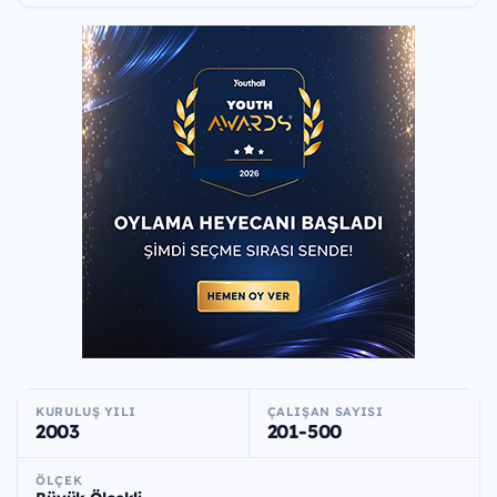
KURULUŞ YILI
ÇALIŞAN SAYISI
2003
201-500
ÖLÇEK