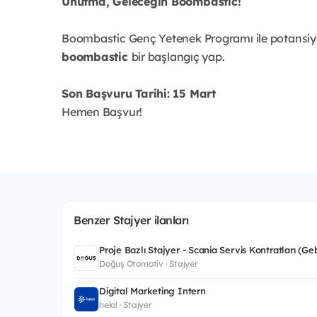
Unutma, Geleceğin Boombastic!
Boombastic Genç Yetenek Programı ile potansiyeli
boombastic
bir başlangıç yap.
Son Başvuru Tarihi: 15 Mart
Hemen Başvur!
Benzer Stajyer ilanları
Proje Bazlı Stajyer - Scania Servis Kontratları (Ge
Doğuş Otomotiv · Stajyer
Digital Marketing Intern
helo! · Stajyer