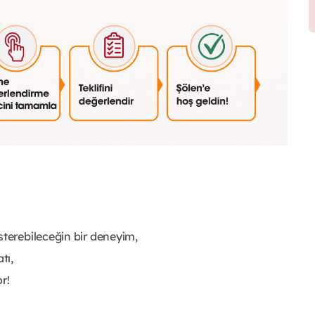
sterebileceğin bir deneyim,
tı,
r!