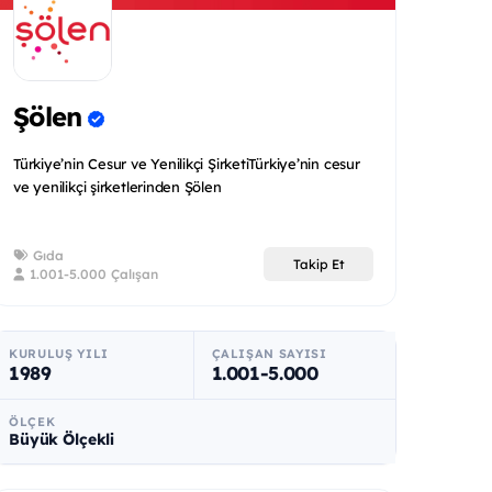
Şölen
Türkiye’nin Cesur ve Yenilikçi ŞirketiTürkiye’nin cesur
ve yenilikçi şirketlerinden Şölen
Gıda
Takip Et
1.001-5.000 Çalışan
KURULUŞ YILI
ÇALIŞAN SAYISI
1989
1.001-5.000
ÖLÇEK
Büyük Ölçekli