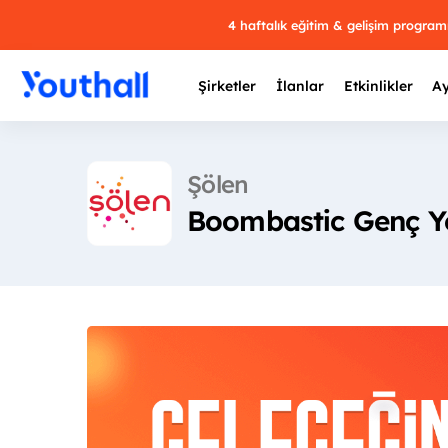
4 haftalık eğitim & gelişim progra
Şirketler
İlanlar
Etkinlikler
Ay
Şölen
Boombastic Genç Y
Y
29 