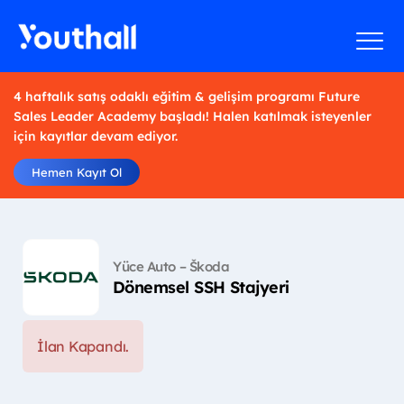
4 haftalık satış odaklı eğitim & gelişim programı Future
Sales Leader Academy başladı! Halen katılmak isteyenler
için kayıtlar devam ediyor.
Hemen Kayıt Ol
Yüce Auto – Škoda
Dönemsel SSH Stajyeri
İlan Kapandı.