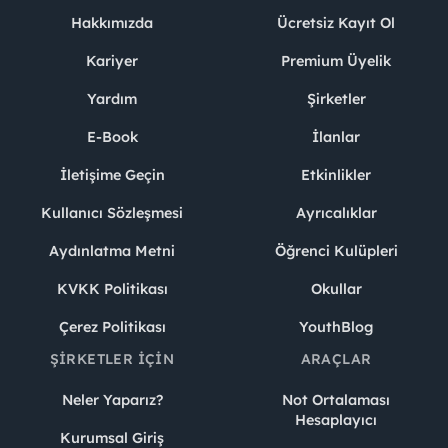
Hakkımızda
Ücretsiz Kayıt Ol
Kariyer
Premium Üyelik
Yardım
Şirketler
E-Book
İlanlar
İletişime Geçin
Etkinlikler
Kullanıcı Sözleşmesi
Ayrıcalıklar
Aydınlatma Metni
Öğrenci Kulüpleri
KVKK Politikası
Okullar
Çerez Politikası
YouthBlog
ŞIRKETLER İÇIN
ARAÇLAR
Neler Yaparız?
Not Ortalaması
Hesaplayıcı
Kurumsal Giriş