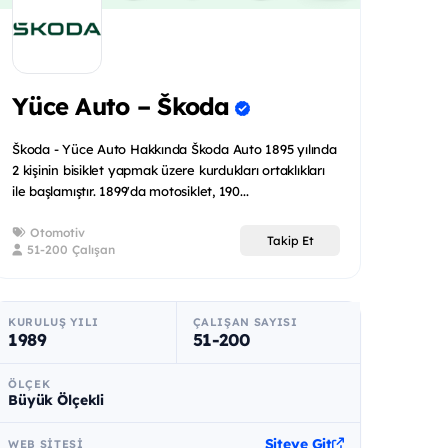
Yüce Auto – Škoda
Škoda - Yüce Auto Hakkında Škoda Auto 1895 yılında
2 kişinin bisiklet yapmak üzere kurdukları ortaklıkları
ile başlamıştır. 1899'da motosiklet, 190...
Otomotiv
Takip Et
51-200 Çalışan
KURULUŞ YILI
ÇALIŞAN SAYISI
1989
51-200
ÖLÇEK
Büyük Ölçekli
Siteye Git
WEB SITESI