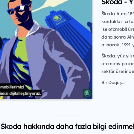
Škoda - 
Škoda Auto 1895
kurdukları ortak
ise otomobil ür
daha sonra Alm
alınarak, 1991 
Škoda, yüz yılı
otomotiv pazar
sektör üzerinde 
Bir Doğuş...
Škoda hakkında daha fazla bilgi edinmek