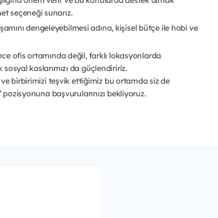
ağlığına önem verir ve bu konularda destek almak
met seçeneği sunarız.
şamını dengeleyebilmesi adına, kişisel bütçe ile hobi ve
dece ofis ortamında değil, farklı lokasyonlarda
k sosyal kaslarımızı da güçlendiririz.
ve birbirimizi teşvik ettiğimiz bu ortamda siz de
i” pozisyonuna başvurularınızı bekliyoruz.