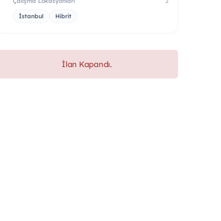
Çalışma Lokasyonları
2
İstanbul
Hibrit
İlan Kapandı.