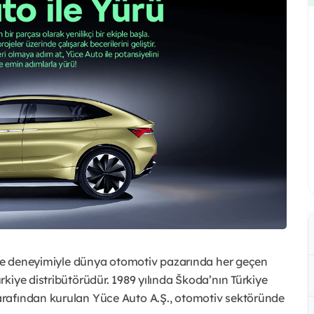
i ve deneyimiyle dünya otomotiv pazarında her geçen
kiye distribütörüdür. 1989 yılında Škoda’nın Türkiye
rafından kurulan Yüce Auto A.Ş., otomotiv sektöründe