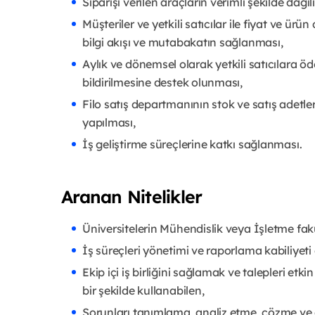
Siparişi verilen araçların verimli şekilde dağ
Müşteriler ve yetkili satıcılar ile fiyat ve ürü
bilgi akışı ve mutabakatın sağlanması,
Aylık ve dönemsel olarak yetkili satıcılara 
bildirilmesine destek olunması,
Filo satış departmanının stok ve satış adetler
yapılması,
İş geliştirme süreçlerine katkı sağlanması.
Aranan Nitelikler
Üniversitelerin Mühendislik veya İşletme fak
İş süreçleri yönetimi ve raporlama kabiliyeti 
Ekip içi iş birliğini sağlamak ve talepleri etki
bir şekilde kullanabilen,
Sorunları tanımlama, analiz etme, çözme ve 