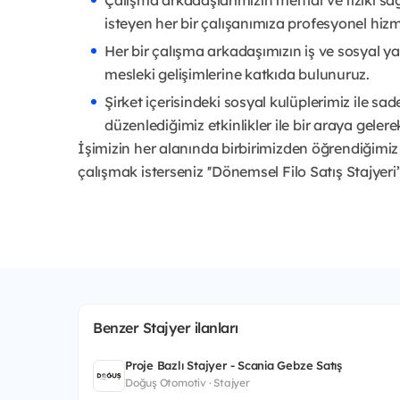
Çalışma arkadaşlarımızın mental ve fiziki s
isteyen her bir çalışanımıza profesyonel hiz
Her bir çalışma arkadaşımızın iş ve sosyal ya
mesleki gelişimlerine katkıda bulunuruz.
Şirket içerisindeki sosyal kulüplerimiz ile sa
düzenlediğimiz etkinlikler ile bir araya gelere
İşimizin her alanında birbirimizden öğrendiğimiz 
çalışmak isterseniz ''Dönemsel Filo Satış Stajyer
Benzer Stajyer ilanları
Proje Bazlı Stajyer - Scania Gebze Satış
Doğuş Otomotiv · Stajyer