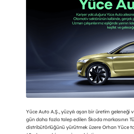
Yüce Auto A.Ş., yüzyılı aşan bir üretim geleneğ
gün daha fazla talep edilen Škoda markasının Tür
distribütörlüğünü yürütmek üzere Orhan Yüce ta