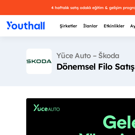
4 haftalık satış odaklı eğitim & gelişim prog
Şirketler
İlanlar
Etkinlikler
Ay
Yüce Auto – Škoda
Dönemsel Filo Satış
Y
29 