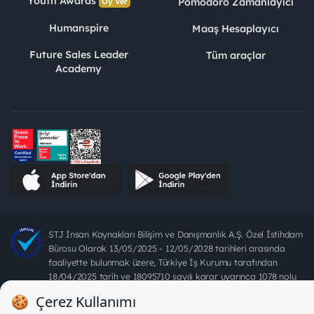
Youth Awards
Pomodoro Zamanlayıcı
Oy Ver
Humanspire
Maaş Hesaplayıcı
Future Sales Leader
Tüm araçlar
Academy
STJ İnsan Kaynakları Bilişim ve Danışmanlık A.Ş. Özel İstihdam
Bürosu Olarak 13/05/2025 - 12/05/2028 tarihleri arasında
faaliyette bulunmak üzere, Türkiye İş Kurumu tarafından
18/04/2025 tarih ve 18095710 sayılı karar uyarınca 1078 nolu
belge ile faaliyet göstermektedir. 4904 sayılı kanun uyarınca iş
arayanlardan ücret alınması yasaktır.