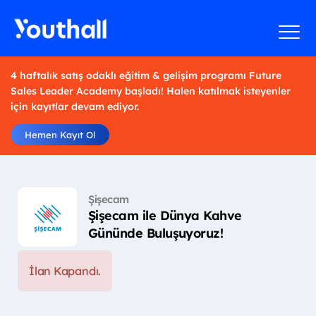
4 haftalık satış odaklı eğitim & gelişim programı Future
Sales Leader Academy başladı! Halen katılmak isteyenler
için kayıtlar devam ediyor.
Hemen Kayıt Ol
Şişecam
Şişecam ile Dünya Kahve
Gününde Buluşuyoruz!
İlan Kapandı.