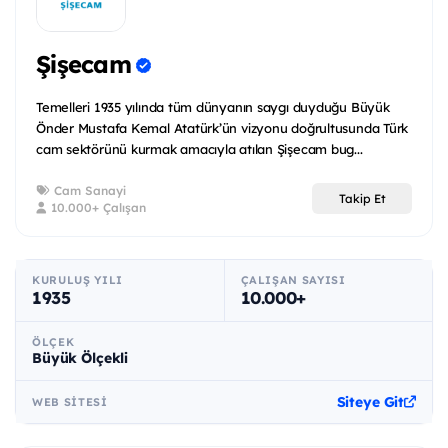
Şişecam
Temelleri 1935 yılında tüm dünyanın saygı duyduğu Büyük
Önder Mustafa Kemal Atatürk’ün vizyonu doğrultusunda Türk
cam sektörünü kurmak amacıyla atılan Şişecam bug...
Cam Sanayi
Takip Et
10.000+ Çalışan
KURULUŞ YILI
ÇALIŞAN SAYISI
1935
10.000+
ÖLÇEK
Büyük Ölçekli
Siteye Git
WEB SITESI