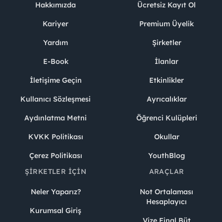
Hakkımızda
Ücretsiz Kayıt Ol
Kariyer
Premium Üyelik
Yardım
Şirketler
E-Book
İlanlar
İletişime Geçin
Etkinlikler
Kullanıcı Sözleşmesi
Ayrıcalıklar
Aydınlatma Metni
Öğrenci Kulüpleri
KVKK Politikası
Okullar
Çerez Politikası
YouthBlog
ŞIRKETLER İÇIN
ARAÇLAR
Neler Yaparız?
Not Ortalaması
Hesaplayıcı
Kurumsal Giriş
Vize Final Büt