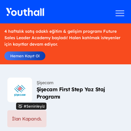
4 haftalık satış odaklı eğitim & gelişim programı Future
Sales Leader Academy başladı! Halen katılmak isteyenler
için kayıtlar devam ediyor.
Hemen Kayıt Ol
Şişecam
Şişecam First Step Yaz Staj
Programı
#Seninleyiz
İlan Kapandı.