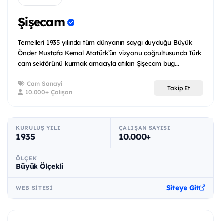
Şişecam
Temelleri 1935 yılında tüm dünyanın saygı duyduğu Büyük
Önder Mustafa Kemal Atatürk’ün vizyonu doğrultusunda Türk
cam sektörünü kurmak amacıyla atılan Şişecam bug...
Cam Sanayi
Takip Et
10.000+ Çalışan
KURULUŞ YILI
ÇALIŞAN SAYISI
1935
10.000+
ÖLÇEK
Büyük Ölçekli
Siteye Git
WEB SITESI