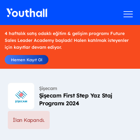
4 haftalık satış odaklı eğitim & gelişim programı Future
Sales Leader Academy başladı! Halen katılmak isteyenler
için kayıtlar devam ediyor.
Hemen Kayıt Ol
Şişecam
Şişecam First Step Yaz Staj
Programı 2024
İlan Kapandı.