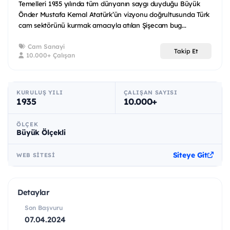
Temelleri 1935 yılında tüm dünyanın saygı duyduğu Büyük
Önder Mustafa Kemal Atatürk’ün vizyonu doğrultusunda Türk
cam sektörünü kurmak amacıyla atılan Şişecam bug...
Cam Sanayi
Takip Et
10.000+ Çalışan
KURULUŞ YILI
ÇALIŞAN SAYISI
1935
10.000+
ÖLÇEK
Büyük Ölçekli
Siteye Git
WEB SITESI
Detaylar
Son Başvuru
07.04.2024