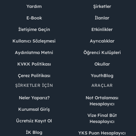
Yardım
Şirketler
E-Book
İlanlar
İletişime Geçin
Etkinlikler
Kullanıcı Sözleşmesi
Ayrıcalıklar
Aydınlatma Metni
Öğrenci Kulüpleri
KVKK Politikası
Okullar
Çerez Politikası
YouthBlog
ŞIRKETLER İÇIN
ARAÇLAR
Neler Yaparız?
Not Ortalaması
Hesaplayıcı
Kurumsal Giriş
Vize Final Büt
Ücretsiz Kayıt Ol
Hesaplayıcı
İK Blog
YKS Puan Hesaplayıcı