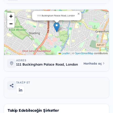
×
+
111 Buckingham Palace Road, London
−
Leaflet
|
©
OpenStreetMap
contributors
ADRES
Haritada aç
111 Buckingham Palace Road, London
TAKIP ET
Takip Edebileceğin Şirketler