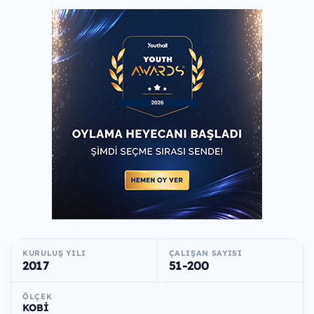
KURULUŞ YILI
ÇALIŞAN SAYISI
2017
51-200
ÖLÇEK
KOBİ