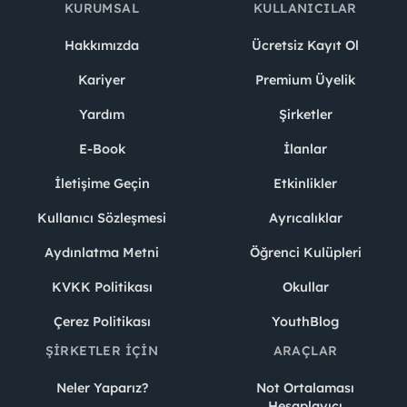
KURUMSAL
KULLANICILAR
Hakkımızda
Ücretsiz Kayıt Ol
Kariyer
Premium Üyelik
Yardım
Şirketler
E-Book
İlanlar
İletişime Geçin
Etkinlikler
Kullanıcı Sözleşmesi
Ayrıcalıklar
Aydınlatma Metni
Öğrenci Kulüpleri
KVKK Politikası
Okullar
Çerez Politikası
YouthBlog
ŞIRKETLER İÇIN
ARAÇLAR
Neler Yaparız?
Not Ortalaması
Hesaplayıcı