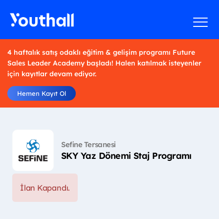
4 haftalık satış odaklı eğitim & gelişim programı Future
Sales Leader Academy başladı! Halen katılmak isteyenler
için kayıtlar devam ediyor.
Hemen Kayıt Ol
Sefine Tersanesi
SKY Yaz Dönemi Staj Programı
İlan Kapandı.