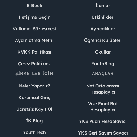
E-Book
İlanlar
İletişime Geçin
Etkinlikler
Kullanıcı Sözleşmesi
Ayrıcalıklar
Aydınlatma Metni
Öğrenci Kulüpleri
KVKK Politikası
Okullar
Çerez Politikası
YouthBlog
ŞIRKETLER İÇIN
ARAÇLAR
Neler Yaparız?
Not Ortalaması
Hesaplayıcı
Kurumsal Giriş
Vize Final Büt
Ücretsiz Kayıt Ol
Hesaplayıcı
İK Blog
YKS Puan Hesaplayıcı
YouthTech
YKS Geri Sayım Sayacı