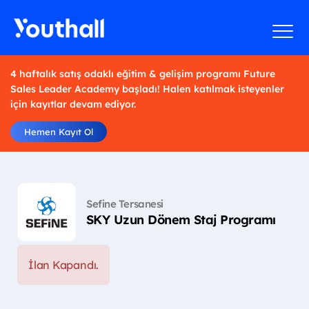
4 haftalık satış odaklı eğitim & gelişim programı Future
Sales Leader Academy başladı! Halen katılmak isteyenler
için kayıtlar devam ediyor.
Hemen Kayıt Ol
Sefine Tersanesi
SKY Uzun Dönem Staj Programı
İlan Kapandı.