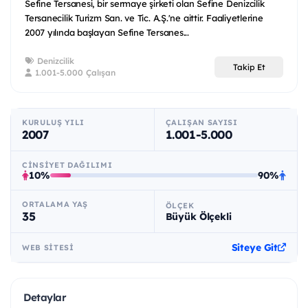
Sefine Tersanesi, bir sermaye şirketi olan Sefine Denizcilik
Tersanecilik Turizm San. ve Tic. A.Ş.'ne aittir. Faaliyetlerine
2007 yılında başlayan Sefine Tersanes...
Denizcilik
Takip Et
1.001-5.000 Çalışan
KURULUŞ YILI
ÇALIŞAN SAYISI
2007
1.001-5.000
CINSIYET DAĞILIMI
10%
90%
ORTALAMA YAŞ
ÖLÇEK
35
Büyük Ölçekli
Siteye Git
WEB SITESI
Detaylar