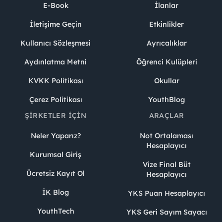
E-Book
İlanlar
İletişime Geçin
Etkinlikler
Kullanıcı Sözleşmesi
Ayrıcalıklar
Aydınlatma Metni
Öğrenci Kulüpleri
KVKK Politikası
Okullar
Çerez Politikası
YouthBlog
ŞIRKETLER İÇIN
ARAÇLAR
Neler Yaparız?
Not Ortalaması
Hesaplayıcı
Kurumsal Giriş
Vize Final Büt
Ücretsiz Kayıt Ol
Hesaplayıcı
İK Blog
YKS Puan Hesaplayıcı
YouthTech
YKS Geri Sayım Sayacı