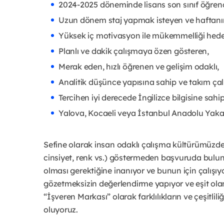
2024-2025 döneminde lisans son sınıf öğrenc
Uzun dönem staj yapmak isteyen ve haftanı
Yüksek iç motivasyon ile mükemmelliği hede
Planlı ve dakik çalışmaya özen gösteren,
Merak eden, hızlı öğrenen ve gelişim odaklı,
Analitik düşünce yapısına sahip ve takım ça
Tercihen iyi derecede İngilizce bilgisine sahip
Yalova, Kocaeli veya İstanbul Anadolu Yaka
Sefine olarak insan odaklı çalışma kültürümüzden a
cinsiyet, renk vs.) göstermeden başvuruda buluna
olması gerektiğine inanıyor ve bunun için çalışıy
gözetmeksizin değerlendirme yapıyor ve eşit ola
“İşveren Markası” olarak farklılıkların ve çeşitl
oluyoruz.