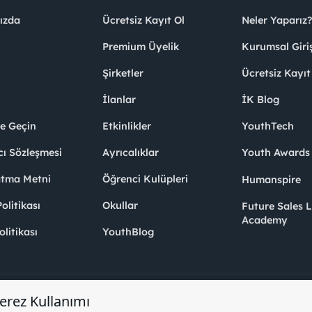
ızda
Ücretsiz Kayıt Ol
Neler Yaparız?
Premium Üyelik
Kurumsal Giri
Şirketler
Ücretsiz Kayıt
İlanlar
İK Blog
me Geçin
Etkinlikler
YouthTech
cı Sözleşmesi
Ayrıcalıklar
Youth Award
atma Metni
Öğrenci Kulüpleri
Humanspire
litikası
Okullar
Future Sales 
Academy
olitikası
YouthBlog