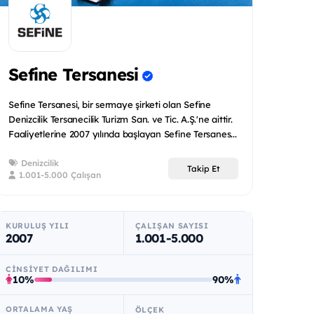
Sefine Tersanesi
Sefine Tersanesi, bir sermaye şirketi olan Sefine
Denizcilik Tersanecilik Turizm San. ve Tic. A.Ş.'ne aittir.
Faaliyetlerine 2007 yılında başlayan Sefine Tersanes...
Denizcilik
Takip Et
1.001-5.000 Çalışan
KURULUŞ YILI
ÇALIŞAN SAYISI
2007
1.001-5.000
CINSIYET DAĞILIMI
10%
90%
ORTALAMA YAŞ
ÖLÇEK