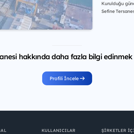
Kurulduğu günd
Sefine Tersanesi
anesi hakkında daha fazla bilgi edinmek 
Profili İncele
SAL
KULLANICILAR
ŞIRKETLER İÇ