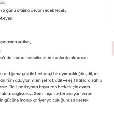
isi,
n 5 günü stajına devam edebilecek,
fleyen,
lışmasına yatkın,
,
sı’nda ikamet edebilecek imkanlarda olmalısın.
ldığımız güç ile herhangi bir ayrımcılık (din, dil, ırk,
n tüm adaylarımızın şeffaf, adil ve eşit haklara sahip
oruz. İlgili pozisyona başvuran herkes için ayrım
naklar sağlıyoruz. Gemi inşa sektörüne yön veren
iliğin gücüne inanıp kariyer yolculuğunuza destek