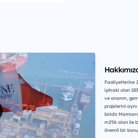
Hakkımız
Faaliyetlerine
iştiraki olan S
ve onarım, gem
projelerini ayn
biridir. Marmar
m2'lik alan ile
önemli bir konu