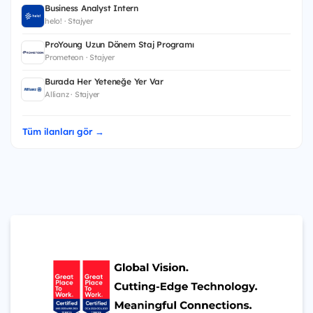
Business Analyst Intern
helo! · Stajyer
ProYoung Uzun Dönem Staj Programı
Prometeon · Stajyer
Burada Her Yeteneğe Yer Var
Allianz · Stajyer
Tüm ilanları gör →