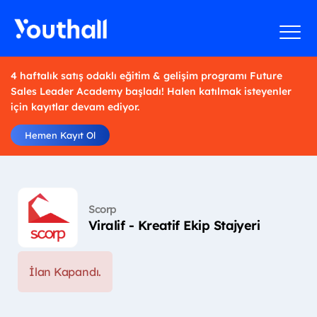
4 haftalık satış odaklı eğitim & gelişim programı Future
Sales Leader Academy başladı! Halen katılmak isteyenler
için kayıtlar devam ediyor.
Hemen Kayıt Ol
Scorp
Viralif - Kreatif Ekip Stajyeri
İlan Kapandı.