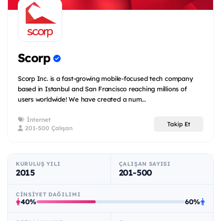
Scorp
Scorp Inc. is a fast-growing mobile-focused tech company
based in Istanbul and San Francisco reaching millions of
users worldwide! We have created a num...
İnternet
Takip Et
201-500 Çalışan
KURULUŞ YILI
ÇALIŞAN SAYISI
2015
201-500
CINSIYET DAĞILIMI
40%
60%