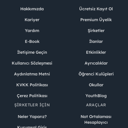
Hakkımızda
Ücretsiz Kayıt Ol
Kariyer
Premium Üyelik
Yardım
Şirketler
E-Book
İlanlar
İletişime Geçin
Etkinlikler
Kullanıcı Sözleşmesi
Ayrıcalıklar
Aydınlatma Metni
Öğrenci Kulüpleri
KVKK Politikası
Okullar
Çerez Politikası
YouthBlog
ŞIRKETLER İÇIN
ARAÇLAR
Neler Yaparız?
Not Ortalaması
Hesaplayıcı
Kurumsal Giriş