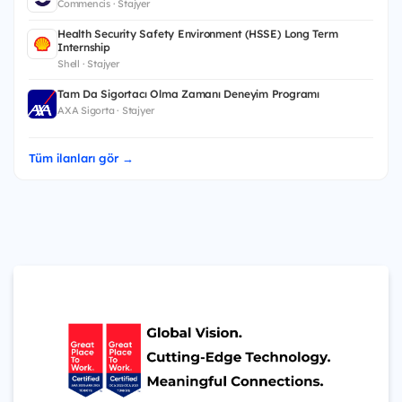
Commencis · Stajyer
Health Security Safety Environment (HSSE) Long Term
Internship
Shell · Stajyer
Tam Da Sigortacı Olma Zamanı Deneyim Programı
AXA Sigorta · Stajyer
Tüm ilanları gör →