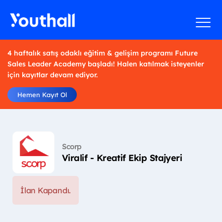
4 haftalık satış odaklı eğitim & gelişim programı Future
Sales Leader Academy başladı! Halen katılmak isteyenler
için kayıtlar devam ediyor.
Hemen Kayıt Ol
Scorp
Viralif - Kreatif Ekip Stajyeri
İlan Kapandı.