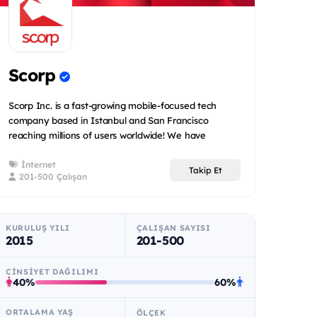
Scorp
Scorp Inc. is a fast-growing mobile-focused tech
company based in Istanbul and San Francisco
reaching millions of users worldwide! We have
created a num...
İnternet
Takip Et
201-500 Çalışan
KURULUŞ YILI
ÇALIŞAN SAYISI
2015
201-500
CINSIYET DAĞILIMI
40%
60%
ORTALAMA YAŞ
ÖLÇEK