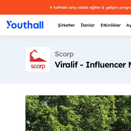
4 haftalık satış odaklı eğitim & gelişim prog
Şirketler
İlanlar
Etkinlikler
Ay
Scorp
Viralif - Influencer
Y
29 