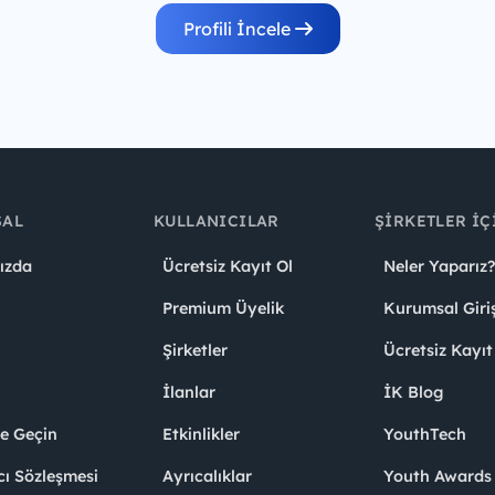
Profili İncele
SAL
KULLANICILAR
ŞIRKETLER İÇ
ızda
Ücretsiz Kayıt Ol
Neler Yaparız?
Premium Üyelik
Kurumsal Giri
Şirketler
Ücretsiz Kayıt
İlanlar
İK Blog
me Geçin
Etkinlikler
YouthTech
cı Sözleşmesi
Ayrıcalıklar
Youth Award