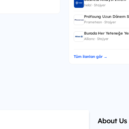
helo! · Stajyer
ProYoung Uzun Dönem St
Prometeon · Stajyer
Burada Her Yeteneğe Yer
Allianz · Stajyer
Tüm ilanları gör →
About Us