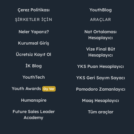
Çerez Politikası
YouthBlog
ŞIRKETLER İÇIN
ARAÇLAR
Neler Yaparız?
Not Ortalaması
Hesaplayıcı
Kurumsal Giriş
Vize Final Büt
Ücretsiz Kayıt Ol
Hesaplayıcı
İK Blog
YKS Puan Hesaplayıcı
YouthTech
YKS Geri Sayım Sayacı
Youth Awards
Pomodoro Zamanlayıcı
Oy Ver
Humanspire
Maaş Hesaplayıcı
Future Sales Leader
Tüm araçlar
Academy