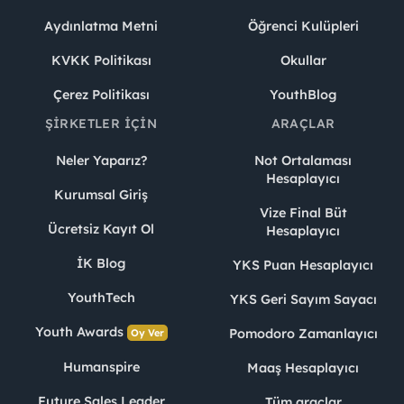
Aydınlatma Metni
Öğrenci Kulüpleri
KVKK Politikası
Okullar
Çerez Politikası
YouthBlog
ŞIRKETLER İÇIN
ARAÇLAR
Neler Yaparız?
Not Ortalaması
Hesaplayıcı
Kurumsal Giriş
Vize Final Büt
Ücretsiz Kayıt Ol
Hesaplayıcı
İK Blog
YKS Puan Hesaplayıcı
YouthTech
YKS Geri Sayım Sayacı
Youth Awards
Pomodoro Zamanlayıcı
Oy Ver
Humanspire
Maaş Hesaplayıcı
Future Sales Leader
Tüm araçlar