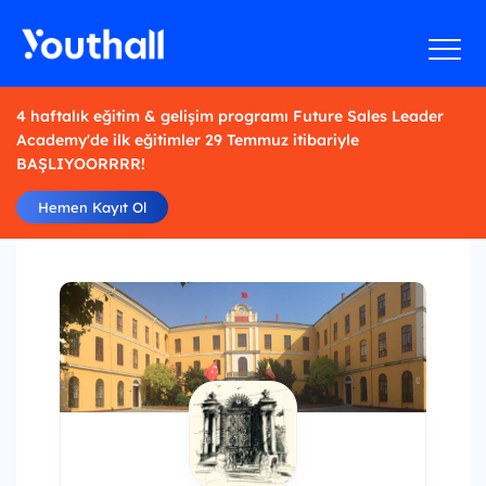
4 haftalık eğitim & gelişim programı Future Sales Leader
Academy'de ilk eğitimler 29 Temmuz itibariyle
BAŞLIYOORRRR!
Hemen Kayıt Ol