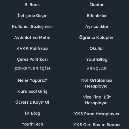
E-Book
İlanlar
İletişime Geçin
Etkinlikler
Kullanıcı Sözleşmesi
Ayrıcalıklar
Aydınlatma Metni
Öğrenci Kulüpleri
KVKK Politikası
Okullar
Çerez Politikası
YouthBlog
ŞIRKETLER İÇIN
ARAÇLAR
Neler Yaparız?
Not Ortalaması
Hesaplayıcı
Kurumsal Giriş
Vize Final Büt
Ücretsiz Kayıt Ol
Hesaplayıcı
İK Blog
YKS Puan Hesaplayıcı
YouthTech
YKS Geri Sayım Sayacı