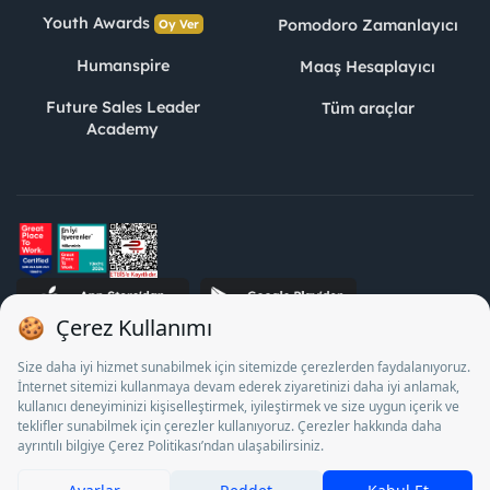
Youth Awards
Pomodoro Zamanlayıcı
Oy Ver
Humanspire
Maaş Hesaplayıcı
Future Sales Leader
Tüm araçlar
Academy
STJ İnsan Kaynakları Bilişim ve Danışmanlık A.Ş. Özel İstihdam
Bürosu Olarak 13/05/2025 - 12/05/2028 tarihleri arasında
faaliyette bulunmak üzere, Türkiye İş Kurumu tarafından
18/04/2025 tarih ve 18095710 sayılı karar uyarınca 1078 nolu
belge ile faaliyet göstermektedir. 4904 sayılı kanun uyarınca iş