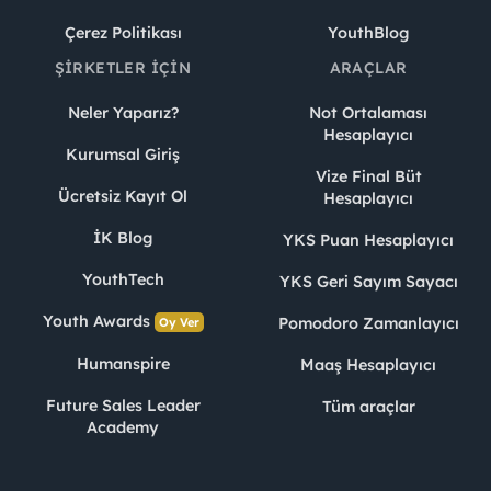
Çerez Politikası
YouthBlog
ŞIRKETLER İÇIN
ARAÇLAR
Neler Yaparız?
Not Ortalaması
Hesaplayıcı
Kurumsal Giriş
Vize Final Büt
Ücretsiz Kayıt Ol
Hesaplayıcı
İK Blog
YKS Puan Hesaplayıcı
YouthTech
YKS Geri Sayım Sayacı
Youth Awards
Pomodoro Zamanlayıcı
Oy Ver
Humanspire
Maaş Hesaplayıcı
Future Sales Leader
Tüm araçlar
Academy