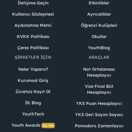
İletişime Geçin
Etkinlikler
Kullanıcı Sözleşmesi
Ayrıcalıklar
Aydınlatma Metni
Öğrenci Kulüpleri
KVKK Politikası
Okullar
Çerez Politikası
YouthBlog
ŞIRKETLER İÇIN
ARAÇLAR
Neler Yaparız?
Not Ortalaması
Hesaplayıcı
Kurumsal Giriş
Vize Final Büt
Ücretsiz Kayıt Ol
Hesaplayıcı
İK Blog
YKS Puan Hesaplayıcı
YouthTech
YKS Geri Sayım Sayacı
Youth Awards
Pomodoro Zamanlayıcı
Oy Ver