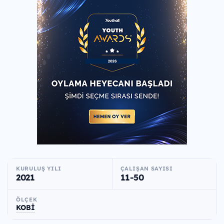
KURULUŞ YILI
ÇALIŞAN SAYISI
2021
11-50
ÖLÇEK
KOBİ