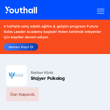
4 haftalık satış odaklı eğitim & gelişim programı Future
Sales Leader Academy başladı! Halen katılmak isteyenler
için kayıtlar devam ediyor.
Hemen Kayıt Ol
Rehber Klinik
Stajyer Psikolog
İlan Kapandı.