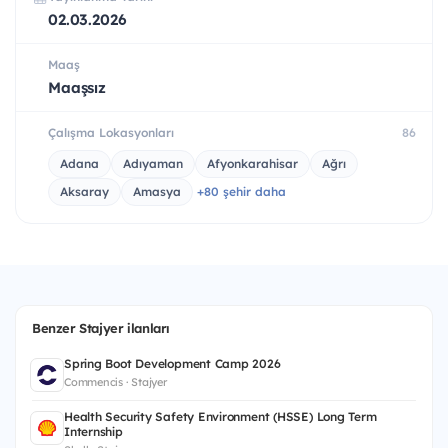
02.03.2026
Maaş
Maaşsız
Çalışma Lokasyonları
86
Adana
Adıyaman
Afyonkarahisar
Ağrı
Aksaray
Amasya
+80 şehir daha
Benzer Stajyer ilanları
Spring Boot Development Camp 2026
Commencis · Stajyer
Health Security Safety Environment (HSSE) Long Term
Internship