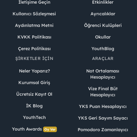
İletişime Geçin
Etkinlikler
Kullanıcı Sözleşmesi
Ayrıcalıklar
Aydınlatma Metni
Öğrenci Kulüpleri
KVKK Politikası
Okullar
Çerez Politikası
YouthBlog
ŞIRKETLER İÇIN
ARAÇLAR
Neler Yaparız?
Not Ortalaması
Hesaplayıcı
Kurumsal Giriş
Vize Final Büt
Ücretsiz Kayıt Ol
Hesaplayıcı
İK Blog
YKS Puan Hesaplayıcı
YouthTech
YKS Geri Sayım Sayacı
Youth Awards
Pomodoro Zamanlayıcı
Oy Ver