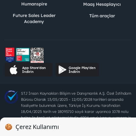
Humanspire
Maaş Hesaplayıcı
Future Sales Leader
Tüm araçlar
Academy
STJ İnsan Kaynakları Bilişim ve Danışmanlık A.Ş. Özel İstihdam
Bürosu Olarak 13/05/2025 - 12/05/2028 tarihleri arasında
faaliyette bulunmak üzere, Türkiye İş Kurumu tarafından
18/04/2025 tarih ve 18095710 sayılı karar uyarınca 1078 nolu
belge ile faaliyet göstermektedir. 4904 sayılı kanun uyarınca iş
arayanlardan ücret alınması yasaktır.