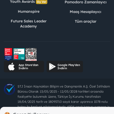
Youth Awards
Pomodoro Zamanlayıcı
Oy Ver
Humanspire
Maaş Hesaplayıcı
Future Sales Leader
Tüm araçlar
Academy
STJ İnsan Kaynakları Bilişim ve Danışmanlık A.Ş. Özel İstihdam
Bürosu Olarak 13/05/2025 - 12/05/2028 tarihleri arasında
faaliyette bulunmak üzere, Türkiye İş Kurumu tarafından
18/04/2025 tarih ve 18095710 sayılı karar uyarınca 1078 nolu
belge ile faaliyet göstermektedir. 4904 sayılı kanun uyarınca iş
arayanlardan ücret alınması yasaktır.