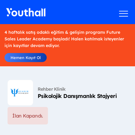
4 haftalık satış odaklı eğitim & gelişim programı Future
Sales Leader Academy başladı! Halen katılmak isteyenler
için kayıtlar devam ediyor.
Hemen Kayıt Ol
Rehber Klinik
Psikolojik Danışmanlık Stajyeri
İlan Kapandı.