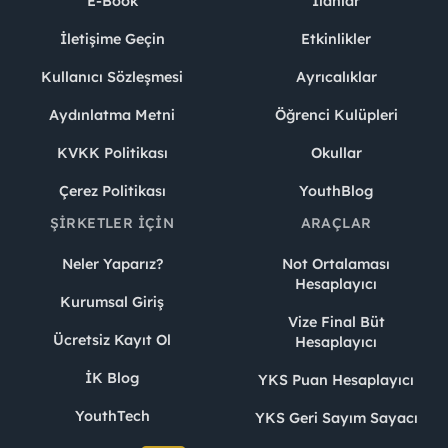
E-Book
İlanlar
İletişime Geçin
Etkinlikler
Kullanıcı Sözleşmesi
Ayrıcalıklar
Aydınlatma Metni
Öğrenci Kulüpleri
KVKK Politikası
Okullar
Çerez Politikası
YouthBlog
ŞIRKETLER İÇIN
ARAÇLAR
Neler Yaparız?
Not Ortalaması
Hesaplayıcı
Kurumsal Giriş
Vize Final Büt
Ücretsiz Kayıt Ol
Hesaplayıcı
İK Blog
YKS Puan Hesaplayıcı
YouthTech
YKS Geri Sayım Sayacı