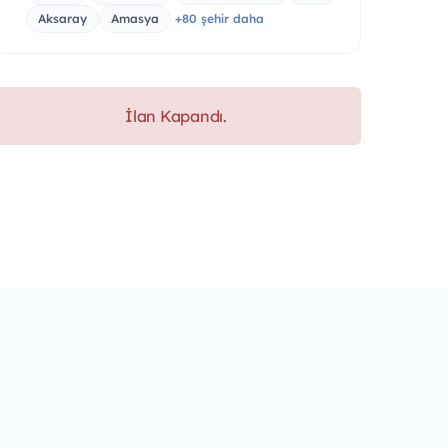
Aksaray
Amasya
+80 şehir daha
İlan Kapandı.