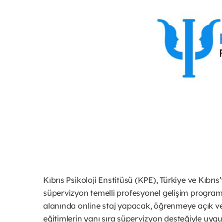
Kıbrıs Psikoloji Enstitüsü (KPE), Türkiye ve Kıbr
süpervizyon temelli profesyonel gelişim programla
alanında online staj yapacak, öğrenmeye açık ve 
eğitimlerin yanı sıra süpervizyon desteğiyle uy