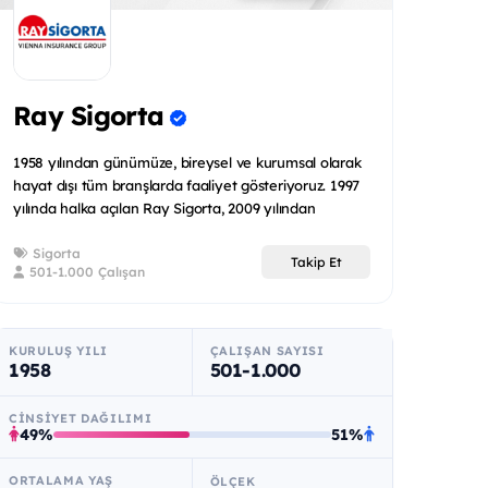
Ray Sigorta
1958 yılından günümüze, bireysel ve kurumsal olarak
hayat dışı tüm branşlarda faaliyet gösteriyoruz. 1997
yılında halka açılan Ray Sigorta, 2009 yılından
itibaren...
Sigorta
Takip Et
501-1.000 Çalışan
KURULUŞ YILI
ÇALIŞAN SAYISI
1958
501-1.000
CINSIYET DAĞILIMI
49%
51%
ORTALAMA YAŞ
ÖLÇEK