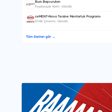
Burs Başvuruları
Faydasıçok Vakfı · Gönüllü
ceMENT-Novo Tersine Mentorluk Programı
OYAK Çimento · Gönüllü
Tüm ilanları gör →