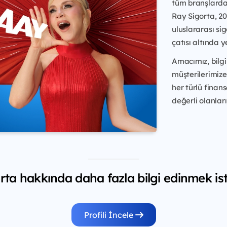
tüm branşlarda 
Ray Sigorta, 20
uluslararası si
çatısı altında ye
Amacımız, bilgi
müşterilerimize
her türlü finan
değerli olanları
rta hakkında daha fazla bilgi edinmek ist
Profili İncele