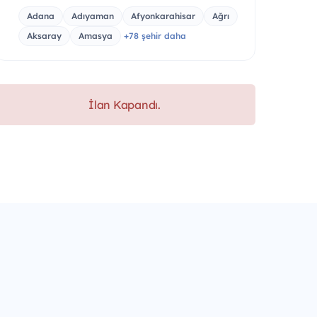
Adana
Adıyaman
Afyonkarahisar
Ağrı
Aksaray
Amasya
+78 şehir daha
İlan Kapandı.