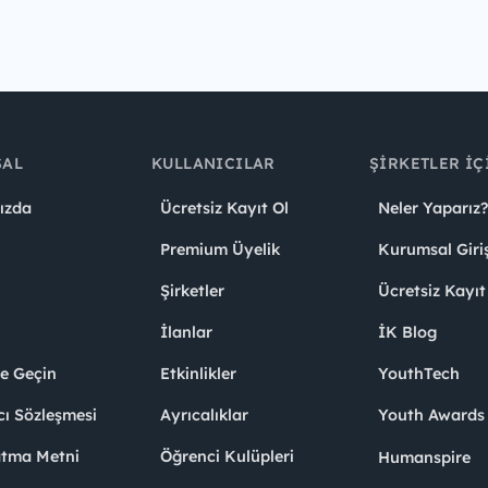
SAL
KULLANICILAR
ŞIRKETLER İÇ
ızda
Ücretsiz Kayıt Ol
Neler Yaparız?
Premium Üyelik
Kurumsal Giri
Şirketler
Ücretsiz Kayıt
İlanlar
İK Blog
me Geçin
Etkinlikler
YouthTech
cı Sözleşmesi
Ayrıcalıklar
Youth Award
atma Metni
Öğrenci Kulüpleri
Humanspire