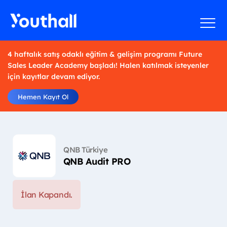
4 haftalık satış odaklı eğitim & gelişim programı Future
Sales Leader Academy başladı! Halen katılmak isteyenler
için kayıtlar devam ediyor.
Hemen Kayıt Ol
QNB Türkiye
QNB Audit PRO
İlan Kapandı.