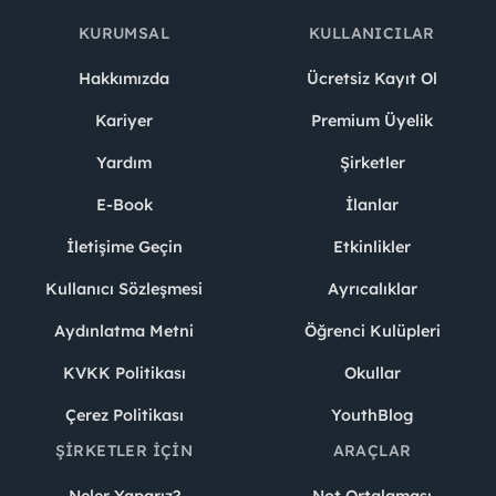
KURUMSAL
KULLANICILAR
Hakkımızda
Ücretsiz Kayıt Ol
Kariyer
Premium Üyelik
Yardım
Şirketler
E-Book
İlanlar
İletişime Geçin
Etkinlikler
Kullanıcı Sözleşmesi
Ayrıcalıklar
Aydınlatma Metni
Öğrenci Kulüpleri
KVKK Politikası
Okullar
Çerez Politikası
YouthBlog
ŞIRKETLER İÇIN
ARAÇLAR
Neler Yaparız?
Not Ortalaması