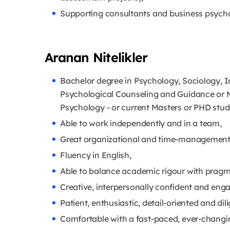
Supporting consultants and business psycho
Aranan Nitelikler
Bachelor degree in Psychology, Sociology, I
Psychological Counseling and Guidance or M
Psychology - or current Masters or PHD studen
Able to work independently and in a team,
Great organizational and time-management s
Fluency in English,
Able to balance academic rigour with pragm
Creative, interpersonally confident and eng
Patient, enthusiastic, detail-oriented and dili
Comfortable with a fast-paced, ever-chang