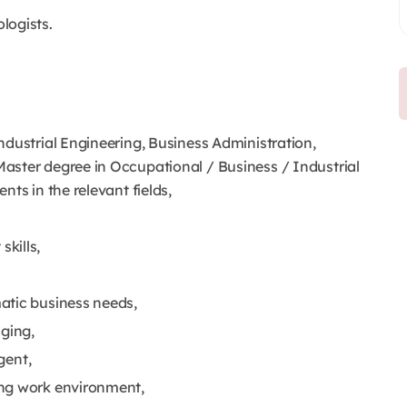
logists.
ndustrial Engineering, Business Administration,
aster degree in Occupational / Business / Industrial
ts in the relevant fields,
kills,
atic business needs,
aging,
gent,
ing work environment,