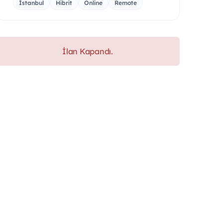
İstanbul
Hibrit
Online
Remote
İlan Kapandı.