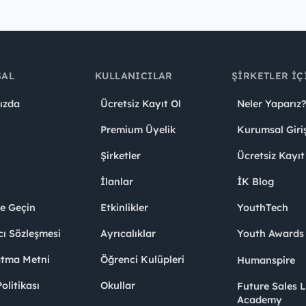
SAL
KULLANICILAR
ŞIRKETLER İÇ
ızda
Ücretsiz Kayıt Ol
Neler Yaparız?
Premium Üyelik
Kurumsal Giri
Şirketler
Ücretsiz Kayıt
İlanlar
İK Blog
me Geçin
Etkinlikler
YouthTech
cı Sözleşmesi
Ayrıcalıklar
Youth Award
atma Metni
Öğrenci Kulüpleri
Humanspire
litikası
Okullar
Future Sales 
Academy