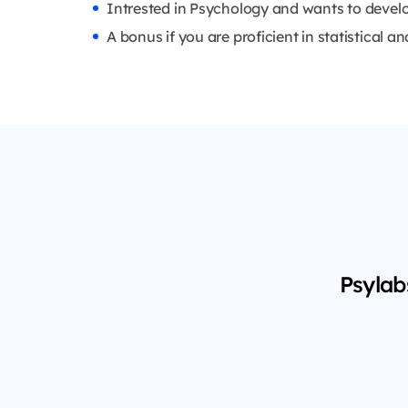
Intrested in Psychology and wants to develop 
A bonus if you are proficient in statistical an
Psylab