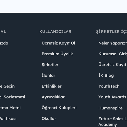
SAL
KULLANICILAR
ŞIRKETLER İÇ
ızda
Ücretsiz Kayıt Ol
Neler Yaparız?
Premium Üyelik
Kurumsal Giri
Şirketler
Ücretsiz Kayıt
İlanlar
İK Blog
me Geçin
Etkinlikler
YouthTech
cı Sözleşmesi
Ayrıcalıklar
Youth Award
atma Metni
Öğrenci Kulüpleri
Humanspire
litikası
Okullar
Future Sales 
Academy