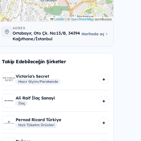
Leaflet
|
©
OpenStreetMap
contributors
ADRES
Ortabayır, Oto Çk. No:13/B, 34394
Haritada aç
Kağıthane/İstanbul
Takip Edebileceğin Şirketler
Victoria's Secret
+
Hazır Giyim/Perakende
Ali Raif İlaç Sanayi
+
İlaç
Pernod Ricard Türkiye
+
Hızlı Tüketim Ürünleri