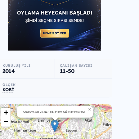
KURULUŞ YILI
ÇALIŞAN SAYISI
2014
11-50
ÖLÇEK
KOBİ
×
+
Ortabayır, Oto Çk. No:13/B, 34394 Kağıthane/İstanbul
−