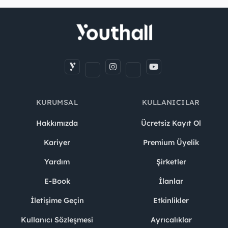
KURUMSAL
KULLANICILAR
Hakkımızda
Ücretsiz Kayıt Ol
Kariyer
Premium Üyelik
Yardım
Şirketler
E-Book
İlanlar
İletişime Geçin
Etkinlikler
Kullanıcı Sözleşmesi
Ayrıcalıklar