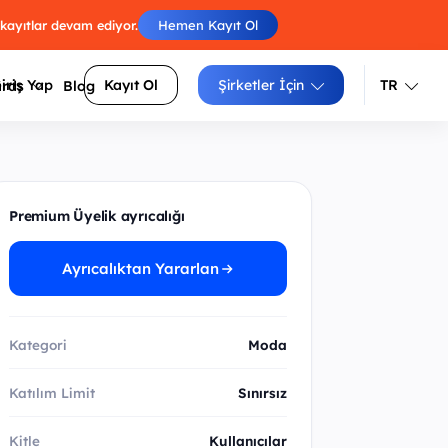
 kayıtlar devam ediyor.
Hemen Kayıt Ol
iriş Yap
Kayıt Ol
Şirketler İçin
TR
ards
Blog
Türkçe
İngilizce
Engelleri atla, skorunu arkadaşlarınla
luluklarını
Premium Üyelik ayrıcalığı
yarıştır.
Izgara doldur, zorluğunu seç, puanını
siteler
Ayrıcalıktan Yararlan
yükselt.
Sayıları sırayla birleştir, tüm
arı daha
hücrelerden geç.
Kategori
Moda
Katılım Limit
Sınırsız
Kitle
Kullanıcılar