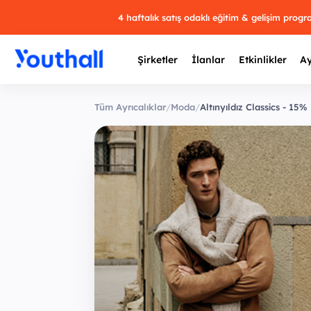
4 haftalık satış odaklı eğitim & gelişim prog
Şirketler
İlanlar
Etkinlikler
Ay
Tüm Ayrıcalıklar
/
Moda
/
Altınyıldız Classics - 15%
Y
29 