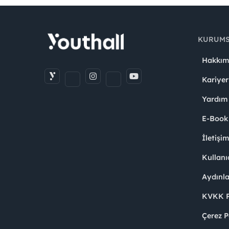
KURUM
Hakkım
Kariyer
Yardım
E-Book
İletişi
Kullanı
Aydınl
KVKK Po
Çerez P