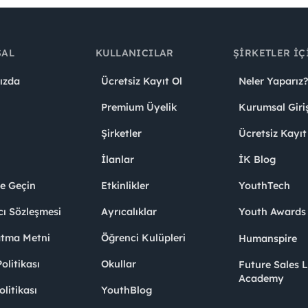
SAL
KULLANICILAR
ŞIRKETLER İÇ
ızda
Ücretsiz Kayıt Ol
Neler Yaparız?
Premium Üyelik
Kurumsal Giri
Şirketler
Ücretsiz Kayıt
İlanlar
İK Blog
me Geçin
Etkinlikler
YouthTech
cı Sözleşmesi
Ayrıcalıklar
Youth Award
atma Metni
Öğrenci Kulüpleri
Humanspire
litikası
Okullar
Future Sales 
Academy
olitikası
YouthBlog