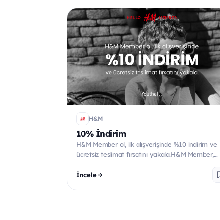
H&M
10% İndirim
H&M Member ol, ilk alışverişinde %10 indirim ve
ücretsiz teslimat fırsatını yakala.H&M Member,
hem mağazada he...
İncele