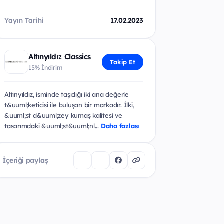
Yayın Tarihi
17.02.2023
Altınyıldız Classics
Takip Et
15% İndirim
Altınyıldız, isminde taşıdığı iki ana değerle
t&uuml;keticisi ile buluşan bir markadır. İlki,
&uuml;st d&uuml;zey kumaş kalitesi ve
tasarımdaki &uuml;st&uuml;nl...
Daha fazlası
İçeriği paylaş