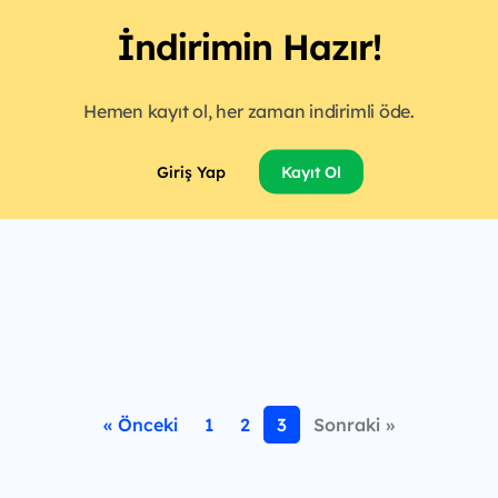
İndirimin Hazır!
Hemen kayıt ol, her zaman indirimli öde.
Giriş Yap
Kayıt Ol
« Önceki
1
2
3
Sonraki »