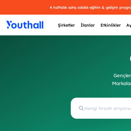
4 haftalık satış odaklı eğitim & gelişim prog
Şirketler
İlanlar
Etkinlikler
Ay
Y
Gençlere
29 
Markalar