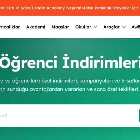
ramı Future Sales Leader Academy başladı! Halen katılmak isteyenler için
G
rıcalıklar
Akademi
Maaşlar
Okullar
Araçlar
Aw
Kazananlar
Geçmiş yılların sonuçları
Öğrenci İndirimler
2025
Kazananları
Üniversite kulüplerini ve top
keşfet.
outh Awards 2026
2024
Kazananları
 ve öğrencilere özel indirimleri, kampanyaları ve fırsatlar
Türkiye ve dünyadaki üniver
kategoride en iyileri sen seç.
ın sunduğu avantajlardan yararlan ve sana özel teklifleri
hakkında bilgi al.
2023
Kazananları
Farklı liseleri incele ve onl
Oy ver
2022
yakından tanı.
Kazananları