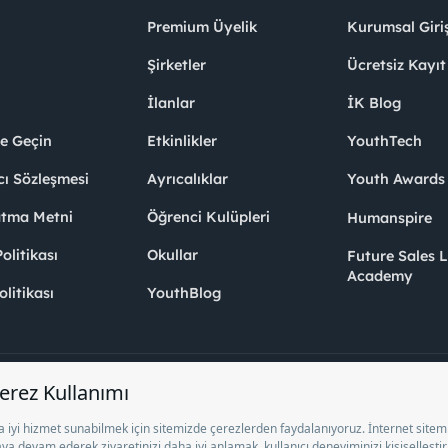
Premium Üyelik
Kurumsal Giri
Şirketler
Ücretsiz Kayıt
İlanlar
İK Blog
me Geçin
Etkinlikler
YouthTech
cı Sözleşmesi
Ayrıcalıklar
Youth Award
atma Metni
Öğrenci Kulüpleri
Humanspire
litikası
Okullar
Future Sales 
Academy
olitikası
YouthBlog