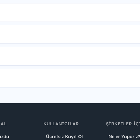
SAL
KULLANICILAR
ŞIRKETLER İÇ
ızda
Ücretsiz Kayıt Ol
Neler Yaparız?