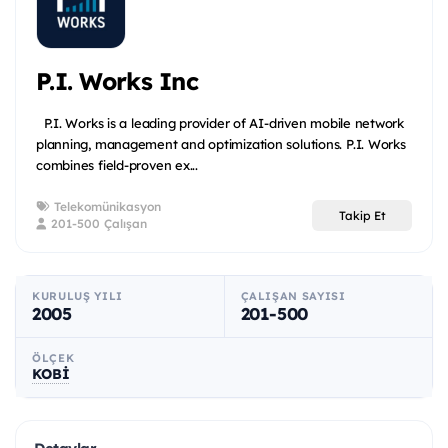
P.I. Works Inc
P.I. Works is a leading provider of AI-driven mobile network
planning, management and optimization solutions. P.I. Works
combines field-proven ex...
Telekomünikasyon
Takip Et
201-500 Çalışan
KURULUŞ YILI
ÇALIŞAN SAYISI
2005
201-500
ÖLÇEK
KOBİ