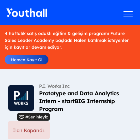
4 haftalık satış odaklı eğitim & gelişim programı Future
Sales Leader Academy başladı! Halen katılmak isteyenler
için kayıtlar devam ediyor.
Hemen Kayıt Ol
P.I. Works Inc
Prototype and Data Analytics
Intern - startBIG Internship
Program
#Seninleyiz
İlan Kapandı.