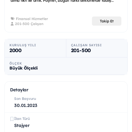
alma fikri ile attık. Paynet, bugün farklı sektörlerde faaliy...
Finansal Hizmetler
Takip Et
201-500 Çalışan
KURULUŞ YILI
ÇALIŞAN SAYISI
2000
201-500
ÖLÇEK
Büyük Ölçekli
Detaylar
Son Başvuru
30.01.2023
İlan Türü
Stajyer