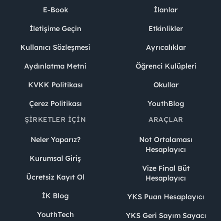
E-Book
İlanlar
İletişime Geçin
Etkinlikler
Kullanıcı Sözleşmesi
Ayrıcalıklar
Aydınlatma Metni
Öğrenci Kulüpleri
KVKK Politikası
Okullar
Çerez Politikası
YouthBlog
ŞIRKETLER İÇIN
ARAÇLAR
Neler Yaparız?
Not Ortalaması
Hesaplayıcı
Kurumsal Giriş
Vize Final Büt
Ücretsiz Kayıt Ol
Hesaplayıcı
İK Blog
YKS Puan Hesaplayıcı
YouthTech
YKS Geri Sayım Sayacı