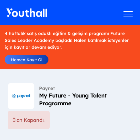
4 haftalık satış odaklı eğitim & gelişim programı Future
Sales Leader Academy başladı! Halen katılmak isteyenler
için kayıtlar devam ediyor.
Hemen Kayıt Ol
Paynet
My Future - Young Talent
Programme
İlan Kapandı.