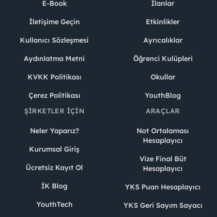
E-Book
İlanlar
İletişime Geçin
Etkinlikler
Kullanıcı Sözleşmesi
Ayrıcalıklar
Aydınlatma Metni
Öğrenci Kulüpleri
KVKK Politikası
Okullar
Çerez Politikası
YouthBlog
ŞIRKETLER İÇIN
ARAÇLAR
Neler Yaparız?
Not Ortalaması
Hesaplayıcı
Kurumsal Giriş
Vize Final Büt
Ücretsiz Kayıt Ol
Hesaplayıcı
İK Blog
YKS Puan Hesaplayıcı
YouthTech
YKS Geri Sayım Sayacı