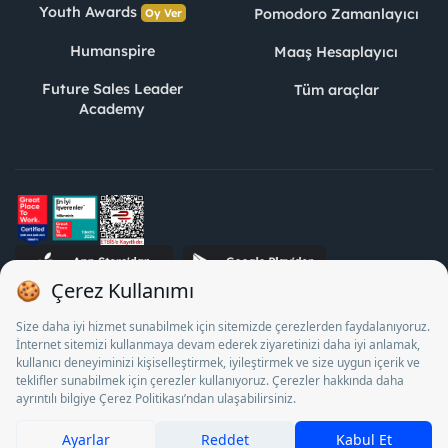
Youth Awards
Pomodoro Zamanlayıcı
Oy Ver
Humanspire
Maaş Hesaplayıcı
Future Sales Leader
Tüm araçlar
Academy
STJ İnsan Kaynakları Bilişim ve Danışmanlık A.Ş. Özel İstihdam
Bürosu Olarak 13/05/2025 - 12/05/2028 tarihleri arasında
faaliyette bulunmak üzere, Türkiye İş Kurumu tarafından
18/04/2025 tarih ve 18095710 sayılı karar uyarınca 1078 nolu
belge ile faaliyet göstermektedir. 4904 sayılı kanun uyarınca iş
arayanlardan ücret alınması yasaktır.