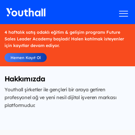
4 haftalık satış odaklı eğitim & gelişim programı Future
Sales Leader Academy başladı! Halen katılmak isteyenler
için kayıtlar devam ediyor.
Hemen Kayıt Ol
Hakkımızda
Youthall şirketler ile gençleri bir araya getiren
profesyonel ağ ve yeni nesil dijital işveren markası
platformudur.