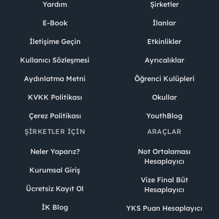
Yardım
Şirketler
E-Book
İlanlar
İletişime Geçin
Etkinlikler
Kullanıcı Sözleşmesi
Ayrıcalıklar
Aydınlatma Metni
Öğrenci Kulüpleri
KVKK Politikası
Okullar
Çerez Politikası
YouthBlog
ŞIRKETLER İÇIN
ARAÇLAR
Neler Yaparız?
Not Ortalaması
Hesaplayıcı
Kurumsal Giriş
Vize Final Büt
Ücretsiz Kayıt Ol
Hesaplayıcı
İK Blog
YKS Puan Hesaplayıcı