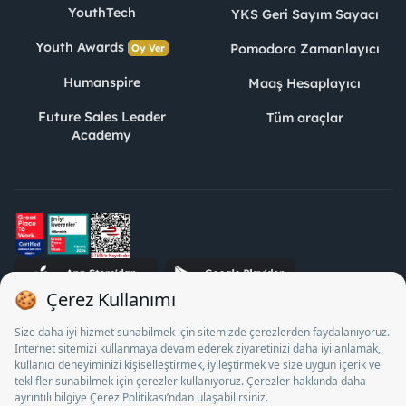
YouthTech
YKS Geri Sayım Sayacı
Youth Awards
Pomodoro Zamanlayıcı
Oy Ver
Humanspire
Maaş Hesaplayıcı
Future Sales Leader
Tüm araçlar
Academy
STJ İnsan Kaynakları Bilişim ve Danışmanlık A.Ş. Özel İstihdam
Bürosu Olarak 13/05/2025 - 12/05/2028 tarihleri arasında
faaliyette bulunmak üzere, Türkiye İş Kurumu tarafından
18/04/2025 tarih ve 18095710 sayılı karar uyarınca 1078 nolu