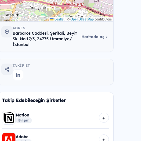
Leaflet
|
©
OpenStreetMap
contributors
ADRES
Barbaros Caddesi, Şerifali, Beyit
Haritada aç
Sk. No:17/3, 34775 Ümraniye/
İstanbul
TAKIP ET
Takip Edebileceğin Şirketler
Notion
+
Bilişim
Adobe
+