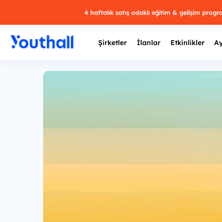
4 haftalık satış odaklı eğitim & gelişim prog
Şirketler
İlanlar
Etkinlikler
Ay
Y
29 