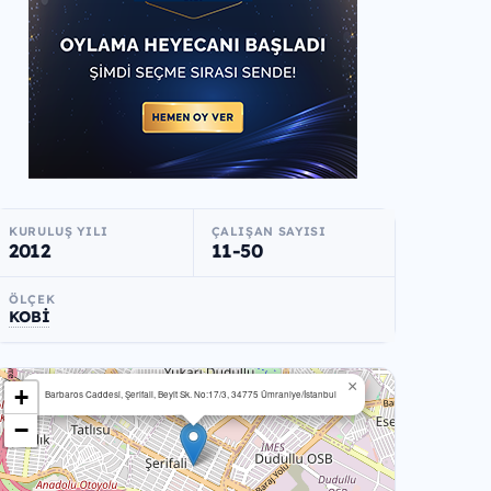
KURULUŞ YILI
ÇALIŞAN SAYISI
2012
11-50
ÖLÇEK
KOBİ
×
+
Barbaros Caddesi, Şerifali, Beyit Sk. No:17/3, 34775 Ümraniye/İstanbul
−