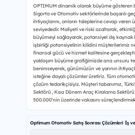
OPTIMUM dinamik olarak büyüme gösteren bir 
Sigorta ve Otomotiv sektörlerinde başarılı geç
ihtiyaçlarını, onların taleplerine cevap veren ü
seviyededir. Maliyeti ve riski azaltarak, etkinl
büyümeyi sağlayarak, potansiyel dış kaynak kul
işbirliği potansiyelinin kilidini müşterilerimi
finansal gücü ve hizmet kalitesine gerçekleştir
yaklaşım büyüme grafiğimizde ana unsuru teşki
benimseyerek, günümüzün ve yarının ihtiyaç
isteğine dayalı çözümler üretiriz. Tüm otomotiv
çözüm tedarikçisiyiz. Müşteri tabanımız, Türk
Sektörü , Kısa Dönem Araç Kiralama Sektörü ve
500.000’nin üzerinde vakasını süreçlendirmek
Optimum Otomotiv Satış Sonrası Çözümleri İş ve 