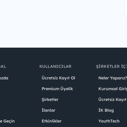
SAL
KULLANICILAR
ŞIRKETLER İÇ
ızda
Ücretsiz Kayıt Ol
Neler Yaparız?
Premium Üyelik
Kurumsal Giri
Şirketler
Ücretsiz Kayıt
İlanlar
İK Blog
me Geçin
Etkinlikler
YouthTech