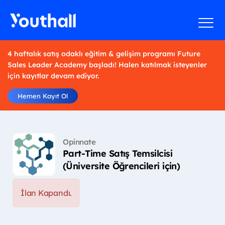
4 haftalık satış odaklı eğitim & gelişim programı Future
Sales Leader Academy başladı! Halen katılmak isteyenler
için kayıtlar devam ediyor.
Hemen Kayıt Ol
Opinnate
Part-Time Satış Temsilcisi
(Üniversite Öğrencileri için)
İlan Kapandı.