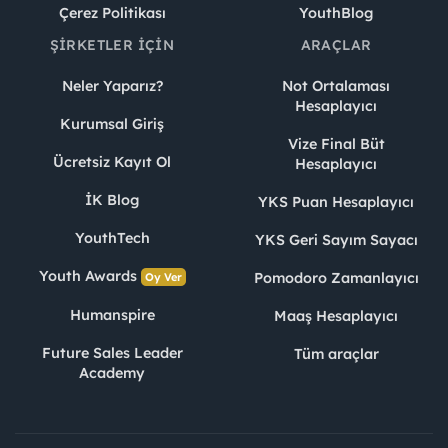
Çerez Politikası
YouthBlog
ŞIRKETLER İÇIN
ARAÇLAR
Neler Yaparız?
Not Ortalaması
Hesaplayıcı
Kurumsal Giriş
Vize Final Büt
Ücretsiz Kayıt Ol
Hesaplayıcı
İK Blog
YKS Puan Hesaplayıcı
YouthTech
YKS Geri Sayım Sayacı
Youth Awards
Pomodoro Zamanlayıcı
Oy Ver
Humanspire
Maaş Hesaplayıcı
Future Sales Leader
Tüm araçlar
Academy