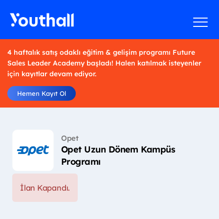
4 haftalık satış odaklı eğitim & gelişim programı Future
Sales Leader Academy başladı! Halen katılmak isteyenler
için kayıtlar devam ediyor.
Hemen Kayıt Ol
Opet
Opet Uzun Dönem Kampüs
Programı
İlan Kapandı.