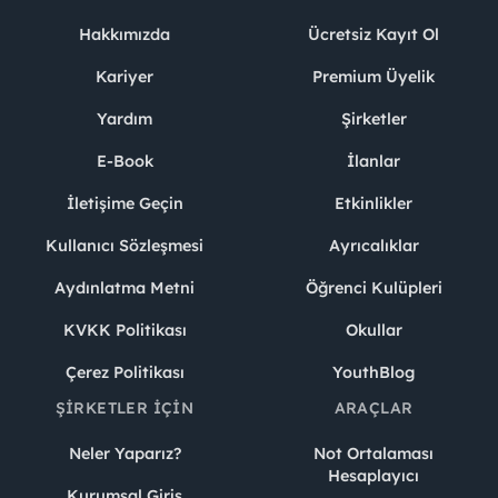
Hakkımızda
Ücretsiz Kayıt Ol
Kariyer
Premium Üyelik
Yardım
Şirketler
E-Book
İlanlar
İletişime Geçin
Etkinlikler
Kullanıcı Sözleşmesi
Ayrıcalıklar
Aydınlatma Metni
Öğrenci Kulüpleri
KVKK Politikası
Okullar
Çerez Politikası
YouthBlog
ŞIRKETLER İÇIN
ARAÇLAR
Neler Yaparız?
Not Ortalaması
Hesaplayıcı
Kurumsal Giriş