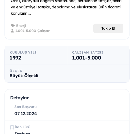
OPET, akaryakıt dağıtım sektöründe, perakende satışlar, ticari
ve endüstriyel satışlar, depolama ve uluslararası ürün ticareti
konularını...
Enerji
Takip Et
1.001-5.000 Çalışan
KURULUŞ YILI
ÇALIŞAN SAYISI
1992
1.001-5.000
ÖLÇEK
Büyük Ölçekli
Detaylar
Son Başvuru
07.12.2024
İlan Türü
Stajyer