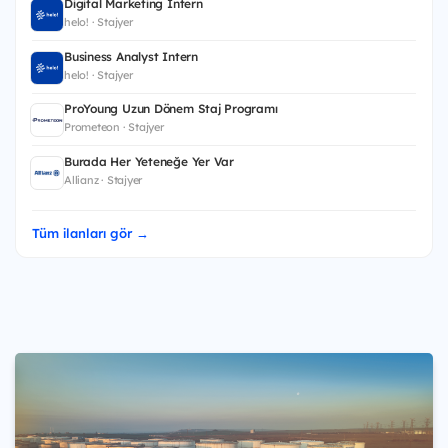
Digital Marketing Intern
helo! · Stajyer
Business Analyst Intern
helo! · Stajyer
ProYoung Uzun Dönem Staj Programı
Prometeon · Stajyer
Burada Her Yeteneğe Yer Var
Allianz · Stajyer
Tüm ilanları gör →