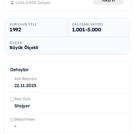
Takip Et
1.001-5.000 Çalışan
KURULUŞ YILI
ÇALIŞAN SAYISI
1992
1.001-5.000
ÖLÇEK
Büyük Ölçekli
Detaylar
Son Başvuru
22.11.2025
İlan Türü
Stajyer
Departman
-