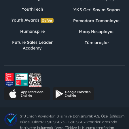
YouthTech
YKS Geri Sayım Sayacı
Youth Awards
Pomodoro Zamanlayıcı
Oy Ver
Humanspire
Maaş Hesaplayıcı
Future Sales Leader
Tüm araçlar
Academy
STJ İnsan Kaynakları Bilişim ve Danışmanlık A.Ş. Özel İstihdam
Bürosu Olarak 13/05/2025 - 12/05/2028 tarihleri arasında
faaliyette bulunmak üzere, Türkiye İş Kurumu tarafından