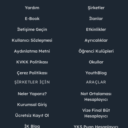
Yardım
Şirketler
E-Book
İlanlar
İletişime Geçin
Etkinlikler
Kullanıcı Sözleşmesi
Ayrıcalıklar
Aydınlatma Metni
Öğrenci Kulüpleri
KVKK Politikası
Okullar
Çerez Politikası
YouthBlog
ŞIRKETLER İÇIN
ARAÇLAR
Neler Yaparız?
Not Ortalaması
Hesaplayıcı
Kurumsal Giriş
Vize Final Büt
Ücretsiz Kayıt Ol
Hesaplayıcı
İK Blog
YKS Puan Hesaplayıcı