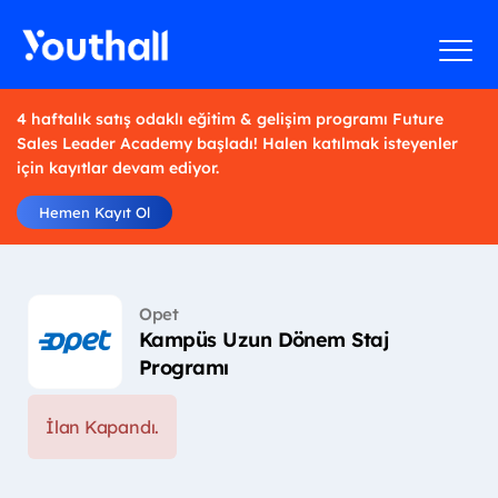
4 haftalık satış odaklı eğitim & gelişim programı Future
Sales Leader Academy başladı! Halen katılmak isteyenler
için kayıtlar devam ediyor.
Hemen Kayıt Ol
Opet
Kampüs Uzun Dönem Staj
Programı
İlan Kapandı.