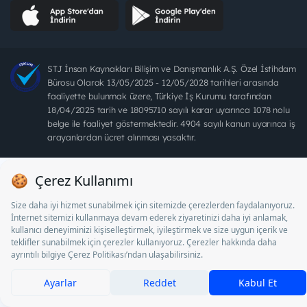
STJ İnsan Kaynakları Bilişim ve Danışmanlık A.Ş. Özel İstihdam
Bürosu Olarak 13/05/2025 - 12/05/2028 tarihleri arasında
faaliyette bulunmak üzere, Türkiye İş Kurumu tarafından
18/04/2025 tarih ve 18095710 sayılı karar uyarınca 1078 nolu
belge ile faaliyet göstermektedir. 4904 sayılı kanun uyarınca iş
arayanlardan ücret alınması yasaktır.