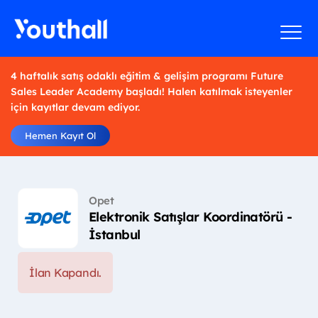
4 haftalık satış odaklı eğitim & gelişim programı Future
Sales Leader Academy başladı! Halen katılmak isteyenler
için kayıtlar devam ediyor.
Hemen Kayıt Ol
Opet
Elektronik Satışlar Koordinatörü -
İstanbul
İlan Kapandı.