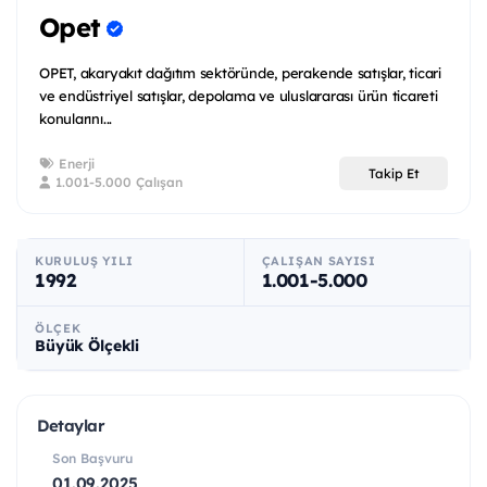
Opet
OPET, akaryakıt dağıtım sektöründe, perakende satışlar, ticari
ve endüstriyel satışlar, depolama ve uluslararası ürün ticareti
konularını...
Enerji
Takip Et
1.001-5.000 Çalışan
KURULUŞ YILI
ÇALIŞAN SAYISI
1992
1.001-5.000
ÖLÇEK
Büyük Ölçekli
Detaylar
Son Başvuru
01.09.2025