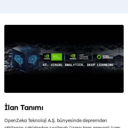
İlan Tanımı
OpenZeka Teknoloji A.Ş. bünyesinde depremden
etkilenen şehirlerden seçilmek üzere; tam zamanlı/yarı