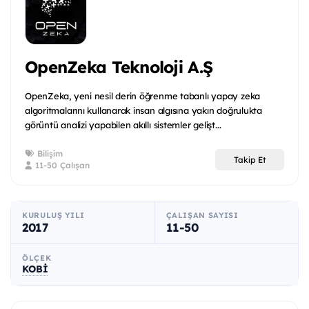
OpenZeka Teknoloji A.Ş
OpenZeka, yeni nesil derin öğrenme tabanlı yapay zeka
algoritmalarını kullanarak insan algısına yakın doğrulukta
görüntü analizi yapabilen akıllı sistemler gelişt...
Bilişim
Takip Et
11-50 Çalışan
KURULUŞ YILI
ÇALIŞAN SAYISI
2017
11-50
ÖLÇEK
KOBİ