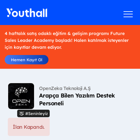
4 haftalık satış odaklı eğitim & gelişim programı Future
Sales Leader Academy başladı! Halen katılmak isteyenler
için kayıtlar devam ediyor.
Hemen Kayıt Ol
OpenZeka Teknoloji A.Ş
Arapça Bilen Yazılım Destek
Personeli
#Seninleyiz
İlan Kapandı.