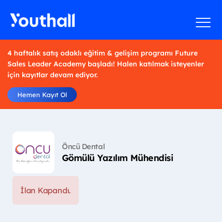
4 haftalık satış odaklı eğitim & gelişim programı Future
Sales Leader Academy başladı! Halen katılmak isteyenler
için kayıtlar devam ediyor.
Hemen Kayıt Ol
Öncü Dental
Gömülü Yazılım Mühendisi
İlan Kapandı.