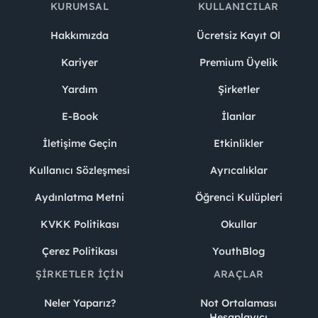
KURUMSAL
KULLANICILAR
Hakkımızda
Ücretsiz Kayıt Ol
Kariyer
Premium Üyelik
Yardım
Şirketler
E-Book
İlanlar
İletişime Geçin
Etkinlikler
Kullanıcı Sözleşmesi
Ayrıcalıklar
Aydınlatma Metni
Öğrenci Kulüpleri
KVKK Politikası
Okullar
Çerez Politikası
YouthBlog
ŞIRKETLER İÇIN
ARAÇLAR
Neler Yaparız?
Not Ortalaması
Hesaplayıcı