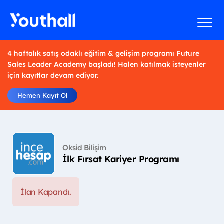
4 haftalık satış odaklı eğitim & gelişim programı Future
Sales Leader Academy başladı! Halen katılmak isteyenler
için kayıtlar devam ediyor.
Hemen Kayıt Ol
Oksid Bilişim
İlk Fırsat Kariyer Programı
İlan Kapandı.