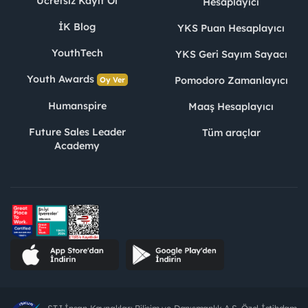
Ücretsiz Kayıt Ol
Hesaplayıcı
İK Blog
YKS Puan Hesaplayıcı
YouthTech
YKS Geri Sayım Sayacı
Youth Awards
Pomodoro Zamanlayıcı
Oy Ver
Humanspire
Maaş Hesaplayıcı
Future Sales Leader
Tüm araçlar
Academy
STJ İnsan Kaynakları Bilişim ve Danışmanlık A.Ş. Özel İstihdam