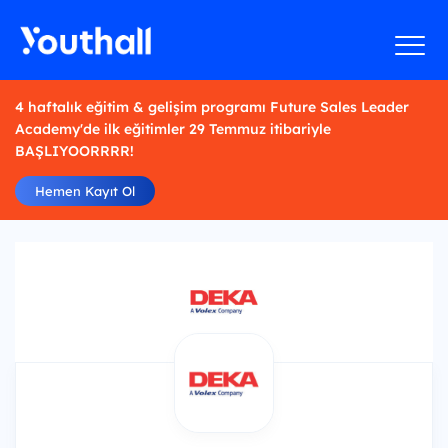
4 haftalık eğitim & gelişim programı Future Sales Leader
Academy'de ilk eğitimler 29 Temmuz itibariyle
BAŞLIYOORRRR!
Hemen Kayıt Ol