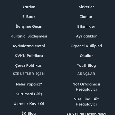
Yardım
Şirketler
E-Book
İlanlar
İletişime Geçin
Etkinlikler
Kullanıcı Sözleşmesi
Ayrıcalıklar
Aydınlatma Metni
Öğrenci Kulüpleri
KVKK Politikası
Okullar
Çerez Politikası
YouthBlog
ŞIRKETLER İÇIN
ARAÇLAR
Neler Yaparız?
Not Ortalaması
Hesaplayıcı
Kurumsal Giriş
Vize Final Büt
Ücretsiz Kayıt Ol
Hesaplayıcı
İK Blog
YKS Puan Hesaplayıcı