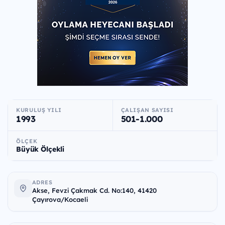
KURULUŞ YILI
ÇALIŞAN SAYISI
1993
501-1.000
ÖLÇEK
Büyük Ölçekli
ADRES
Akse, Fevzi Çakmak Cd. No:140, 41420
Çayırova/Kocaeli